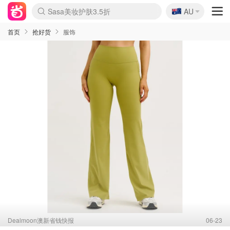
🇦🇺
Sasa美妆护肤3.5折
AU
lululemon折扣上新
SSENSE年中2.5折
FreshBeauty好价汇总
Cettire降价+叠9折
WWS Coles超市实拍
viagogo二手票捡漏
Myer超级周末
The Outnet奢牌1折起
David Jones 3折起
Flannels大牌1折
Perfumes Club护肤1折
AMIRO面罩$251
Amazon折扣汇总
eToro入金$200送$50
Amazon数码好物
ICONIC本周7.5折
ThedoubleF高奢地板价
Moose Knuckles 6折
丝芙兰5折起
EUFY摄像头$98
Selenichast首饰2折
Trip机票酒店促销
YSL送5件彩妆礼
Amazon家居好物
Amazon美妆护肤
雅漾大喷$8
过敏原检测盒$33
伊索独家赠50ml沐浴露
科颜氏高保湿面霜$29
SEALIFE海洋馆门票6折
丝塔芙大白罐$16
订阅Newsletter送香薰
Cult Beauty 6.8折
Harrods圣诞日历$525
LN-CC奢牌私促3折
d'Alba空姐喷雾$16
EVE LOM套装£56
Bernardelli独家4折
Adore Beauty 6折起
CT圣诞日历
Mytheresa奢品2.7折
Luxury Escapes 9折
Currentbody美容仪$881
MOON Garden Live
Roborock扫地机$649
Tingo Life水杯$24
Valentino官网5折
CR洗护套装$23
修丽可4件套$159
Myer彩妆2件7折
GANNI官网4.5折
Stylevana韩妆4折
Tessabit高奢8.5折
OGX洗发水$11
Amazon阿德莱德次日达
卡诗8.5折+赠礼
Philips Hue灯具8折
首页
抢好货
服饰
Dealmoon澳新省钱快报
06-23