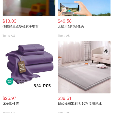
$13.03
$49.58
便携鳄鱼造型硅胶手电筒
无线太阳能摄像头
Temu AU
Temu AU
$25.97
$39.51
床单四件套
日式榻榻米地毯 3CM厚珊瑚绒
Temu AU
Temu AU