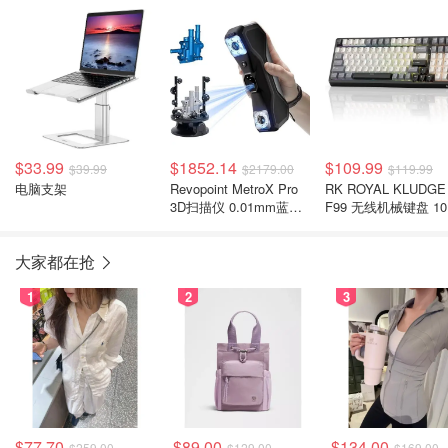
$33.99
$1852.14
$109.99
$39.99
$2179.00
$119.99
电脑支架
Revopoint MetroX Pro
RK ROYAL KLUDGE
3D扫描仪 0.01mm蓝光
F99 无线机械键盘 10
激光 全彩
键 5000mAh
大家都在抢
1
2
3
$77.70
$89.00
$134.00
$259.00
$129.00
$169.00