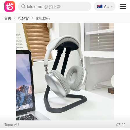
🇦🇺
Sasa美妆护肤3.5折
AU
lululemon折扣上新
SSENSE年中3折
FreshBeauty好价汇总
Cettire降价+叠9折
Farfetch折上8折
WWS Coles超市实拍
viagogo二手票捡漏
Myer清仓1折起
The Outnet奢牌1折起
David Jones 3折起
Flannels大牌1折
Perfumes Club护肤1折
AMIRO返校季6.2折
Oweek抽奖送Airpods
Amazon折扣汇总
eToro入金$200送$50
Amazon数码好物
ICONIC本周7.5折
ThedoubleF高奢地板价
Moose Knuckles 6折
丝芙兰5折起
EUFY官网3.7折起
Selenichast首饰2折
Trip机票酒店促销
YSL送5件彩妆礼
Amazon家居好物
BIGBANG巡演开票
David Jones时尚3折
Amazon美妆护肤
雅漾大喷$8
过敏原检测盒$33
伊索独家赠50ml沐浴露
科颜氏清仓3折
SEALIFE海洋馆门票6折
丝塔芙大白罐$16
订阅Newsletter送香薰
Cult Beauty 6.8折
Harrods圣诞日历2.3折
LN-CC奢牌私促3折
d'Alba空姐喷雾$16
EVE LOM套装逆天2折
Bernardelli独家4折
Adore Beauty 6折起
CT圣诞日历
Mytheresa奢品2.7折
Luxury Escapes 9折
Currentbody美容仪9折
卡诗9折+赠4件礼
MOON Garden Live
ALLSAINTS美衣3折
Roborock扫地机3.7折
Tingo Life水杯$24
Valentino官网5折
CR洗发护发6.3折
首页
抢好货
家电数码
Temu AU
07-29