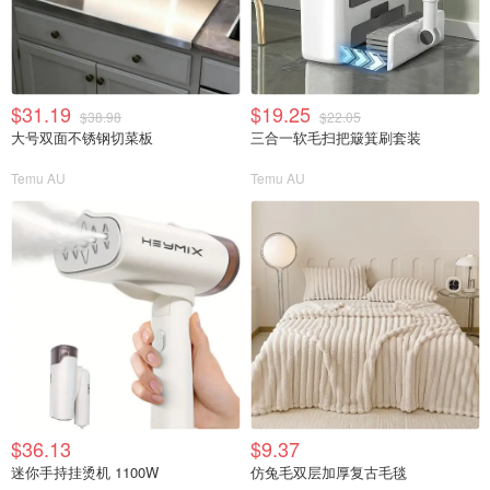
$31.19
$19.25
$38.98
$22.05
大号双面不锈钢切菜板
三合一软毛扫把簸箕刷套装
Temu AU
Temu AU
$36.13
$9.37
迷你手持挂烫机 1100W
仿兔毛双层加厚复古毛毯