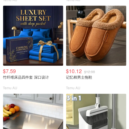
$7.59
$10.12
$12.98
竹纤维床品四件套 深口设计
记忆棉男士拖鞋
Temu AU
Temu AU