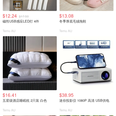
$12.24
$13.08
$17.50
磁性USB感应LED灯 4件
冬季厚底毛绒拖鞋
Temu AU
Temu AU
$16.41
$38.95
五星级酒店睡眠枕 2只装 白色
迷你投影仪 1080P 高清 USB供电
Temu AU
Temu AU