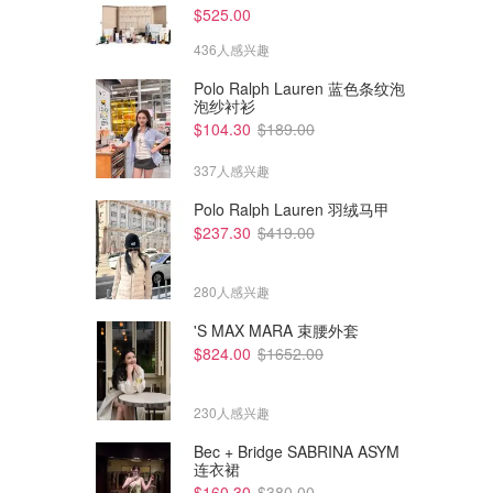
$525.00
436人感兴趣
Polo Ralph Lauren 蓝色条纹泡
泡纱衬衫
$104.30
$189.00
337人感兴趣
Polo Ralph Lauren 羽绒马甲
$237.30
$419.00
280人感兴趣
'S MAX MARA 束腰外套
$824.00
$1652.00
$1.93
$84.00
厨房清洁海绵 10片防刮擦
Finish Ultimate Plus 洗碗机片
80片
230人感兴趣
Amazon澳洲亚马逊
Dealmoon澳新省钱快报
Bec + Bridge SABRINA ASYM
连衣裙
$160.30
$380.00