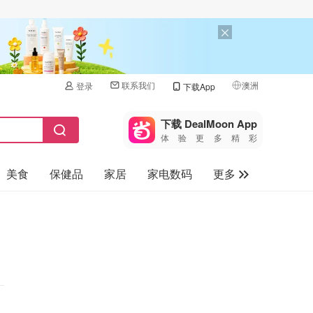
联系我们
澳洲
登录
下载App
🇺🇸
美国
下载 DealMoon App
体验更多精彩
🇨🇳
中国
美食
保健品
家居
家电数码
更多
🇨🇦
加拿大
🇬🇧
汽车
英国
旅游
🇩🇪
德国
母婴儿童
🇫🇷
法国
🇮🇹
意大利