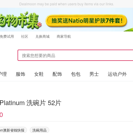
Dealmoon may be paid when users buy items via our links.
免费试用
社区
兑换商城
商家导航
护理
服饰
女鞋
配饰
包包
男士
运动户外
y Platinum 洗碗片 52片
0
oon澳新省钱快报
洗碗用品