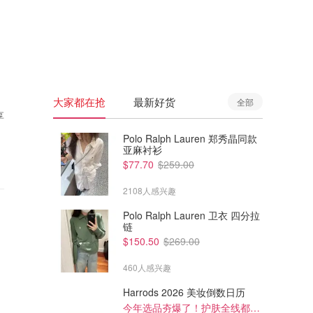
🇦🇺
澳洲
🇳🇿
新西兰
大家都在抢
最新好货
全部
享
Polo Ralph Lauren 郑秀晶同款
亚麻衬衫
$77.70
$259.00
2108人感兴趣
Polo Ralph Lauren 卫衣 四分拉
链
$150.50
$269.00
460人感兴趣
Harrods 2026 美妆倒数日历
今年选品夯爆了！护肤全线都很绝