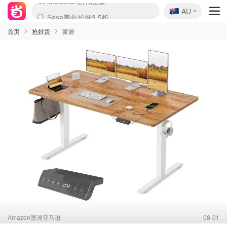
🇦🇺
Sasa美妆护肤3.5折
AU
lululemon折扣上新
SSENSE年中3折
FreshBeauty好价汇总
Cettire降价+叠9折
WWS Coles超市实拍
viagogo二手票捡漏
Myer超级周末1折
The Outnet奢牌1折起
David Jones 3折起
Flannels大牌1折
Perfumes Club护肤1折
AMIRO返校季6.2折
Amazon折扣汇总
eToro入金$200送$50
Amazon数码好物
ICONIC本周7.5折
ThedoubleF高奢地板价
Moose Knuckles 6折
丝芙兰5折起
EUFY官网3.7折起
Selenichast首饰2折
Trip机票酒店促销
YSL送5件彩妆礼
Amazon家居好物
Amazon美妆护肤
雅漾大喷$8
过敏原检测盒$33
伊索独家赠50ml沐浴露
科颜氏清仓3折
SEALIFE海洋馆门票6折
丝塔芙大白罐$16
订阅Newsletter送香薰
Cult Beauty 6.8折
Harrods圣诞日历2.3折
LN-CC奢牌私促3折
d'Alba空姐喷雾$16
EVE LOM套装逆天2折
Bernardelli独家4折
Adore Beauty 6折起
CT圣诞日历
Mytheresa奢品2.7折
Luxury Escapes 9折
Currentbody美容仪9折
MOON Garden Live
Roborock扫地机3.7折
Tingo Life水杯$24
Valentino官网5折
CR洗发护发6.3折
修丽可套装7.4折
Myer彩妆2件7折
GANNI官网4.5折
Stylevana韩妆4折
Tessabit高奢8.5折
OGX洗护4折
Amazon阿德莱德次日达
卡诗8.5折+赠礼
Philips Hue灯具8折
首页
抢好货
家居
Amazon澳洲亚马逊
08-01