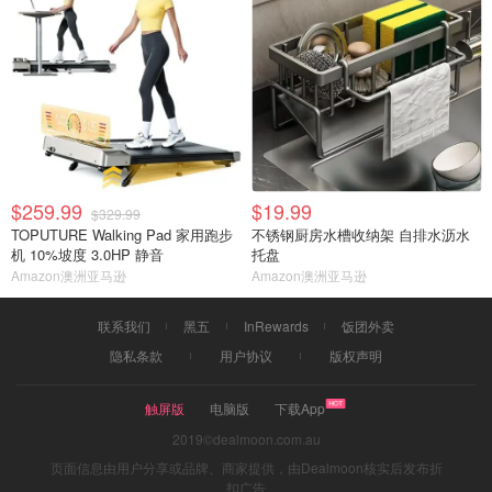
$259.99
$19.99
$329.99
TOPUTURE Walking Pad 家用跑步
不锈钢厨房水槽收纳架 自排水沥水
机 10%坡度 3.0HP 静音
托盘
Amazon澳洲亚马逊
Amazon澳洲亚马逊
联系我们
黑五
InRewards
饭团外卖
隐私条款
用户协议
版权声明
触屏版
电脑版
下载App
2019©dealmoon.com.au
页面信息由用户分享或品牌、商家提供，由Dealmoon核实后发布折
扣广告