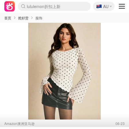
🇦🇺
Sasa美妆护肤3.5折
AU
lululemon折扣上新
SSENSE年中2.5折
FreshBeauty好价汇总
Cettire降价+叠9折
WWS Coles超市实拍
viagogo二手票捡漏
Myer超级周末
The Outnet奢牌1折起
David Jones 3折起
Flannels大牌1折
Perfumes Club护肤1折
AMIRO面罩$251
Amazon折扣汇总
eToro入金$200送$50
Amazon数码好物
ICONIC本周7.5折
ThedoubleF高奢地板价
Moose Knuckles 6折
丝芙兰5折起
EUFY摄像头$98
Selenichast首饰2折
Trip机票酒店促销
YSL送5件彩妆礼
Amazon家居好物
Amazon美妆护肤
雅漾大喷$8
过敏原检测盒$33
伊索独家赠50ml沐浴露
科颜氏高保湿面霜$29
SEALIFE海洋馆门票6折
丝塔芙大白罐$16
订阅Newsletter送香薰
Cult Beauty 6.8折
Harrods圣诞日历$525
LN-CC奢牌私促3折
d'Alba空姐喷雾$16
EVE LOM套装£56
Bernardelli独家4折
Adore Beauty 6折起
CT圣诞日历
Mytheresa奢品2.7折
Luxury Escapes 9折
Currentbody美容仪$881
MOON Garden Live
Roborock扫地机$649
Tingo Life水杯$24
Valentino官网5折
CR洗护套装$23
修丽可4件套$159
Myer彩妆2件7折
GANNI官网4.5折
Stylevana韩妆4折
Tessabit高奢8.5折
OGX洗发水$11
Amazon阿德莱德次日达
卡诗8.5折+赠礼
Philips Hue灯具8折
首页
抢好货
服饰
Amazon澳洲亚马逊
06-23