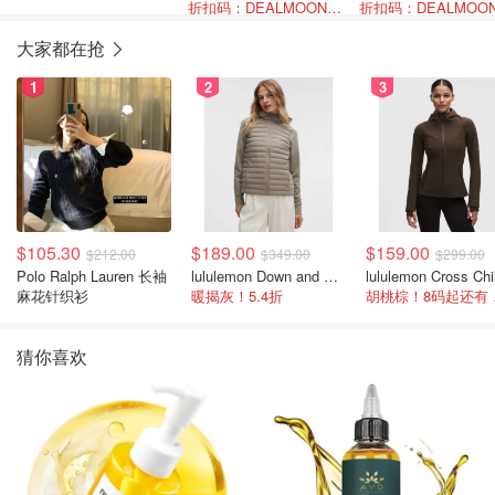
折扣码：DEALMOONEXTRA20OFF
色
大家都在抢
1
2
3
$105.30
$189.00
$159.00
$212.00
$349.00
$299.00
Polo Ralph Lauren 长袖
lululemon Down and Around 羽绒夹克
麻花针织衫
暖揭灰！5.4折
胡桃
猜你喜欢