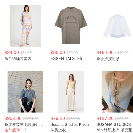
$24.00
£65.00
$164.00
$54.95
£80.00
$410.00
法兰绒睡衣套装
ESSENTIALS T恤
条纹拼接衬衫
$932.00
$79.20
$127.20
$2271.00
$169.00
$229.00
条纹罗纹羊毛混纺针织衫
Busana Studios Kakia
BUSANA STUDIOS
这件超乖！！
抹胸上衣
Mia 针织上衣 渐变蓝