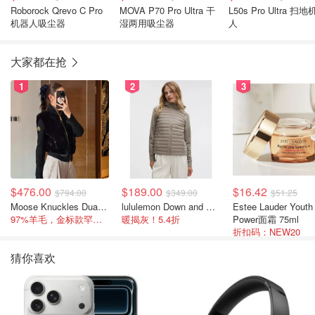
Roborock Qrevo C Pro
MOVA P70 Pro Ultra 干
L50s Pro Ultra 扫
机器人吸尘器
湿两用吸尘器
人
大家都在抢
1
2
3
$476.00
$189.00
$16.42
$794.00
$349.00
$51.25
Moose Knuckles Dua Bunny 羊毛混纺针织夹克
lululemon Down and Around 羽绒夹克
Estee Lauder Youth
97%羊毛，金标款罕见打折
暖揭灰！5.4折
Power面霜 75ml
折扣码：NEW20
猜你喜欢