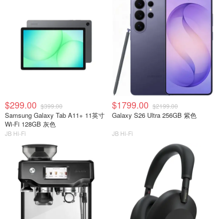
$299.00
$1799.00
$399.00
$2199.00
Samsung Galaxy Tab A11+ 11英寸
Galaxy S26 Ultra 256GB 紫色
Wi-Fi 128GB 灰色
JB Hi-Fi
JB Hi-Fi