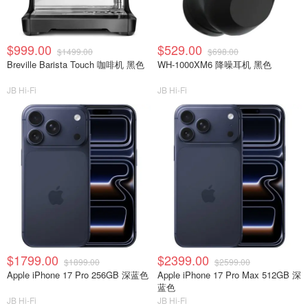
$999.00
$529.00
$1499.00
$698.00
Breville Barista Touch 咖啡机 黑色
WH-1000XM6 降噪耳机 黑色
JB Hi-Fi
JB Hi-Fi
$1799.00
$2399.00
$1899.00
$2599.00
Apple iPhone 17 Pro 256GB 深蓝色
Apple iPhone 17 Pro Max 512GB 深
蓝色
JB Hi-Fi
JB Hi-Fi