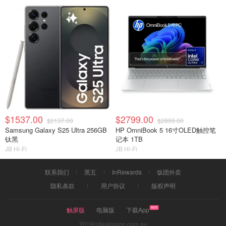
$1537.00
$2799.00
$2137.00
$2899.00
Samsung Galaxy S25 Ultra 256GB
HP OmniBook 5 16寸OLED触控笔
钛黑
记本 1TB
JB Hi-Fi
JB Hi-Fi
联系我们
黑五
InRewards
饭团外卖
隐私条款
用户协议
版权声明
触屏版
电脑版
下载App
2019©dealmoon.com.au