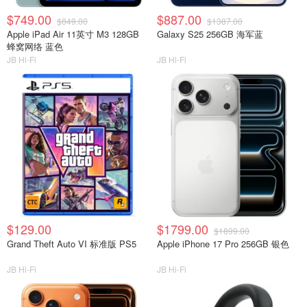
$749.00
$887.00
$849.00
$1387.00
Apple iPad Air 11英寸 M3 128GB
Galaxy S25 256GB 海军蓝
蜂窝网络 蓝色
JB Hi-Fi
JB Hi-Fi
$129.00
$1799.00
$1899.00
Grand Theft Auto VI 标准版 PS5
Apple iPhone 17 Pro 256GB 银色
JB Hi-Fi
JB Hi-Fi