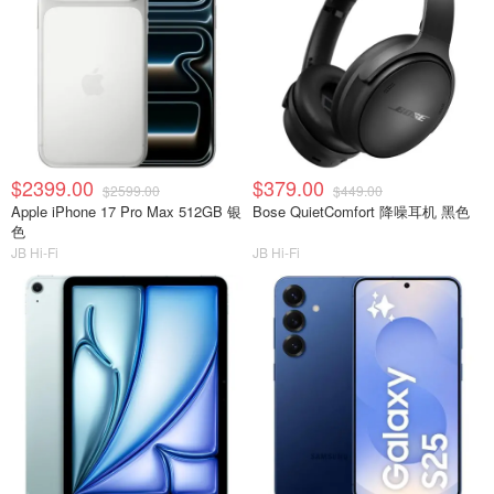
$2399.00
$379.00
$2599.00
$449.00
Apple iPhone 17 Pro Max 512GB 银
Bose QuietComfort 降噪耳机 黑色
色
JB Hi-Fi
JB Hi-Fi