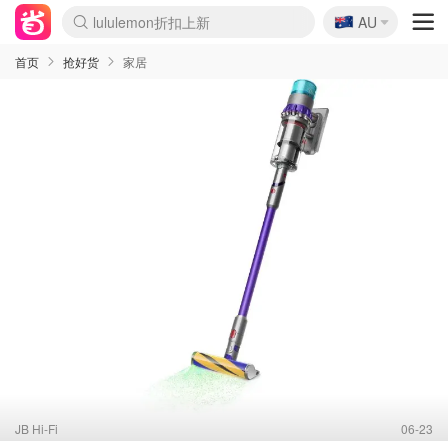
🇦🇺
Sasa美妆护肤3.5折
AU
lululemon折扣上新
SSENSE年中3折
FreshBeauty好价汇总
Cettire降价+叠9折
Farfetch折上8折
WWS Coles超市实拍
viagogo二手票捡漏
Myer清仓1折起
The Outnet奢牌1折起
David Jones 3折起
Flannels大牌1折
Perfumes Club护肤1折
AMIRO返校季6.2折
Oweek抽奖送Airpods
Amazon折扣汇总
eToro入金$200送$50
Amazon数码好物
ICONIC本周7.5折
ThedoubleF高奢地板价
Moose Knuckles 6折
丝芙兰5折起
EUFY官网3.7折起
Selenichast首饰2折
Trip机票酒店促销
YSL送5件彩妆礼
Amazon家居好物
BIGBANG巡演开票
David Jones时尚3折
Amazon美妆护肤
雅漾大喷$8
过敏原检测盒$33
伊索独家赠50ml沐浴露
科颜氏清仓3折
SEALIFE海洋馆门票6折
丝塔芙大白罐$16
订阅Newsletter送香薰
Cult Beauty 6.8折
Harrods圣诞日历2.3折
LN-CC奢牌私促3折
d'Alba空姐喷雾$16
EVE LOM套装逆天2折
Bernardelli独家4折
Adore Beauty 6折起
CT圣诞日历
Mytheresa奢品2.7折
Luxury Escapes 9折
Currentbody美容仪9折
MOON Garden Live
ALLSAINTS美衣3折
Roborock扫地机3.7折
Tingo Life水杯$24
Valentino官网5折
CR洗发护发6.3折
首页
抢好货
家居
JB Hi-Fi
06-23