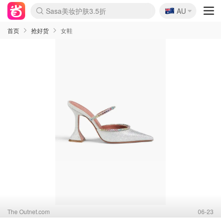
🇦🇺
Sasa美妆护肤3.5折
AU
lululemon本周上新
SSENSE年中3折
FreshBeauty好价汇总
Cettire降价+叠9折
Farfetch折上8折
WWS Coles超市实拍
viagogo二手票捡漏
Myer清仓1折起
The Outnet奢牌1折起
David Jones 3折起
Flannels大牌1折
Perfumes Club护肤1折
AMIRO返校季6.2折
Oweek抽奖送Airpods
Amazon折扣汇总
eToro入金$200送$50
Amazon数码好物
ICONIC本周7.5折
ThedoubleF高奢地板价
Moose Knuckles 6折
丝芙兰5折起
EUFY官网3.7折起
Selenichast首饰2折
Trip机票酒店促销
YSL送5件彩妆礼
Amazon家居好物
BIGBANG巡演开票
David Jones时尚3折
Amazon美妆护肤
雅漾大喷$8
过敏原检测盒$33
伊索独家赠50ml沐浴露
科颜氏送高保湿面霜
CW药房打折海报
SEALIFE海洋馆门票6折
丝塔芙大白罐$16
订阅Newsletter送香薰
Cult Beauty 6.8折
Harrods圣诞日历2.3折
LN-CC奢牌私促3折
d'Alba空姐喷雾$16
EVE LOM套装逆天2折
Bernardelli独家4折
Adore Beauty 6折起
CT圣诞日历
Mytheresa奢品2.7折
首页
抢好货
女鞋
The Outnet.com
06-23