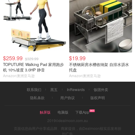
$259.99
$19.99
$329.99
TOPUTURE Walking Pad 家用跑步
不锈钢厨房水槽收纳架 自排水沥水
机 10%坡度 3.0HP 静音
托盘
Amazon澳洲亚马逊
Amazon澳洲亚马逊
联系我们
黑五
InRewards
饭团外卖
隐私条款
用户协议
版权声明
触屏版
电脑版
下载App
2019©dealmoon.com.au
页面信息由用户分享或品牌、商家提供，由Dealmoon核实后发布折
扣广告