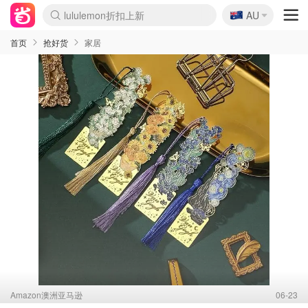
🇦🇺
Sasa美妆护肤3.5折
AU
lululemon折扣上新
SSENSE年中3折
FreshBeauty好价汇总
Cettire降价+叠9折
Farfetch折上8折
WWS Coles超市实拍
viagogo二手票捡漏
Myer清仓1折起
The Outnet奢牌1折起
David Jones 3折起
Flannels大牌1折
Perfumes Club护肤1折
AMIRO返校季6.2折
Oweek抽奖送Airpods
Amazon折扣汇总
eToro入金$200送$50
Amazon数码好物
ICONIC本周7.5折
ThedoubleF高奢地板价
Moose Knuckles 6折
丝芙兰5折起
EUFY官网3.7折起
Selenichast首饰2折
Trip机票酒店促销
YSL送5件彩妆礼
Amazon家居好物
BIGBANG巡演开票
David Jones时尚3折
Amazon美妆护肤
雅漾大喷$8
过敏原检测盒$33
伊索独家赠50ml沐浴露
科颜氏清仓3折
SEALIFE海洋馆门票6折
丝塔芙大白罐$16
订阅Newsletter送香薰
Cult Beauty 6.8折
Harrods圣诞日历2.3折
LN-CC奢牌私促3折
d'Alba空姐喷雾$16
EVE LOM套装逆天2折
Bernardelli独家4折
Adore Beauty 6折起
CT圣诞日历
Mytheresa奢品2.7折
Luxury Escapes 9折
Currentbody美容仪9折
MOON Garden Live
ALLSAINTS美衣3折
Roborock扫地机3.7折
Tingo Life水杯$24
Valentino官网5折
CR洗发护发6.3折
修丽可套装7.4折
首页
抢好货
家居
Amazon澳洲亚马逊
06-23