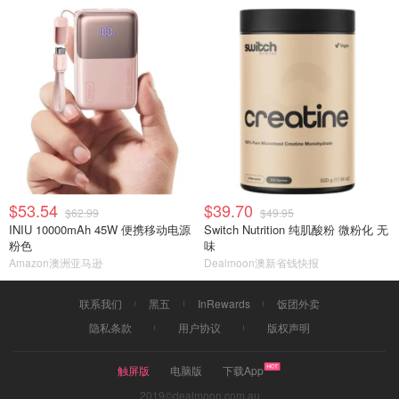
$53.54
$39.70
$62.99
$49.95
INIU 10000mAh 45W 便携移动电源
Switch Nutrition 纯肌酸粉 微粉化 无
粉色
味
Amazon澳洲亚马逊
Dealmoon澳新省钱快报
联系我们
黑五
InRewards
饭团外卖
隐私条款
用户协议
版权声明
触屏版
电脑版
下载App
2019©dealmoon.com.au