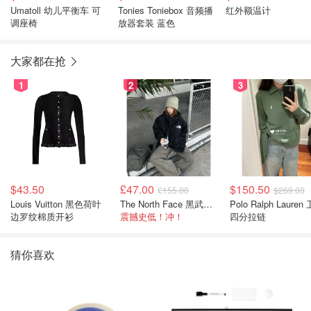
Umatoll 幼儿平衡车 可
Tonies Toniebox 音频播
红外额温计
调座椅
放器套装 蓝色
大家都在抢
1
2
3
$43.50
£47.00
$150.50
£155.00
$269.00
Louis Vuitton 黑色荷叶
The North Face 黑武士冲锋衣
Polo Ralph Lauren 卫衣
边罗纹棉质开衫
震撼史低！冲！
四分拉链
猜你喜欢