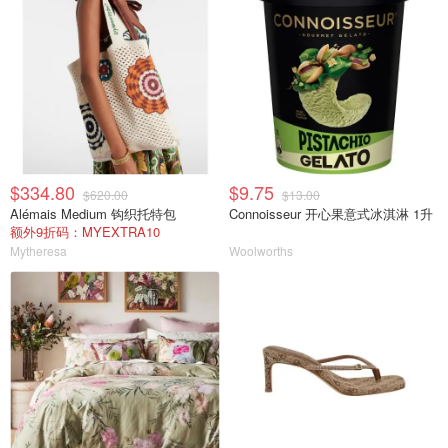
$334.80
$9.75
$620.00
$13.00
Alémais Medium 钩织托特包
Connoisseur 开心果意式冰淇淋 1升
额外9折码：MYEXTRA10
Mytheresa
Woolworths