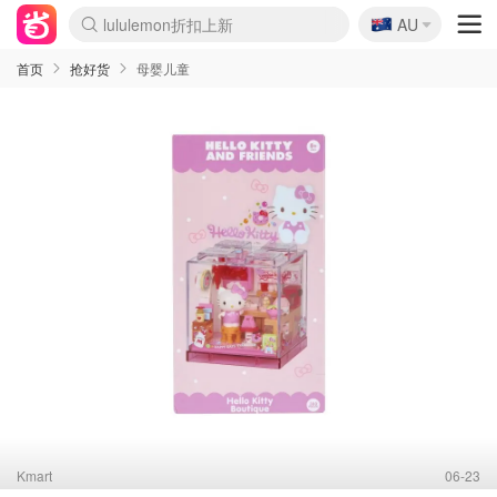
🇦🇺
Sasa美妆护肤3.5折
AU
lululemon折扣上新
SSENSE年中2.5折
FreshBeauty好价汇总
Cettire降价+叠9折
WWS Coles超市实拍
viagogo二手票捡漏
Myer超级周末
The Outnet奢牌1折起
David Jones 3折起
Flannels大牌1折
Perfumes Club护肤1折
AMIRO面罩$251
Amazon折扣汇总
eToro入金$200送$50
Amazon数码好物
ICONIC本周7.5折
ThedoubleF高奢地板价
Moose Knuckles 6折
丝芙兰5折起
EUFY摄像头$98
Selenichast首饰2折
Trip机票酒店促销
YSL送5件彩妆礼
Amazon家居好物
Amazon美妆护肤
雅漾大喷$8
过敏原检测盒$33
伊索独家赠50ml沐浴露
科颜氏高保湿面霜$29
SEALIFE海洋馆门票6折
丝塔芙大白罐$16
订阅Newsletter送香薰
Cult Beauty 6.8折
Harrods圣诞日历$525
LN-CC奢牌私促3折
d'Alba空姐喷雾$16
EVE LOM套装£56
Bernardelli独家4折
Adore Beauty 6折起
CT圣诞日历
Mytheresa奢品2.7折
Luxury Escapes 9折
Currentbody美容仪$881
MOON Garden Live
Roborock扫地机$649
Tingo Life水杯$24
Valentino官网5折
CR洗护套装$23
修丽可4件套$159
Myer彩妆2件7折
GANNI官网4.5折
Stylevana韩妆4折
Tessabit高奢8.5折
OGX洗发水$11
Amazon阿德莱德次日达
卡诗8.5折+赠礼
Philips Hue灯具8折
首页
抢好货
母婴儿童
Kmart
06-23