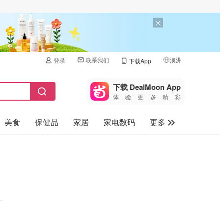
联系我们
澳洲
登录
下载App
🇺🇸
美国
下载 DealMoon App
体验更多精彩
🇨🇳
中国
美食
保健品
家居
家电数码
更多
🇨🇦
加拿大
🇬🇧
汽车
英国
旅游
🇩🇪
德国
母婴儿童
🇫🇷
法国
🇮🇹
意大利