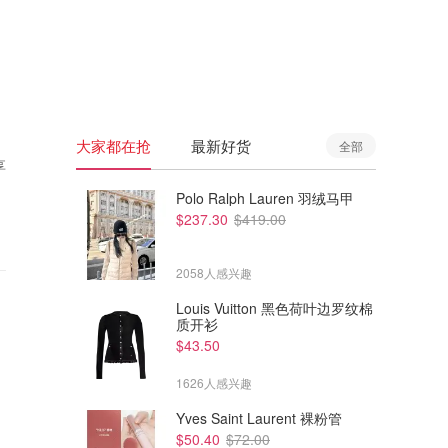
🇦🇺
澳洲
🇳🇿
新西兰
大家都在抢
最新好货
全部
享
Polo Ralph Lauren 羽绒马甲
$237.30
$419.00
2058人感兴趣
Louis Vuitton 黑色荷叶边罗纹棉
质开衫
$43.50
1626人感兴趣
Yves Saint Laurent 裸粉管
$50.40
$72.00