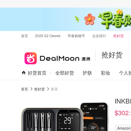
首页
2026 S2 Oweek
早春购物节
点击排行
抢好货
抢好货
好货首页
全部好货
护肤
彩妆
个人
首页
抢好货
家居
INK
$302.
Amaz