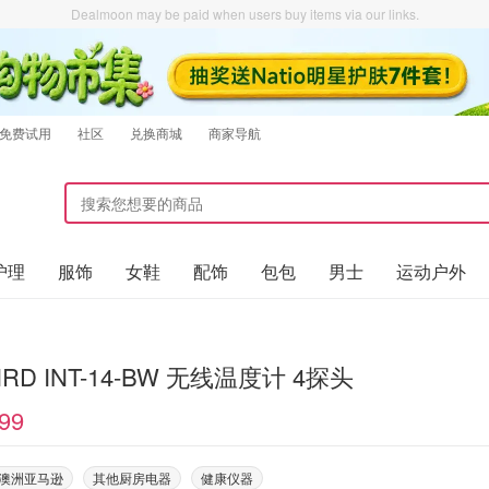
Dealmoon may be paid when users buy items via our links.
免费试用
社区
兑换商城
商家导航
护理
服饰
女鞋
配饰
包包
男士
运动户外
BIRD INT-14-BW 无线温度计 4探头
99
on澳洲亚马逊
其他厨房电器
健康仪器