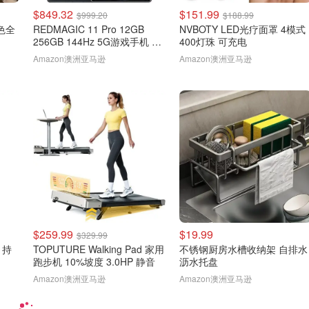
$849.32
$151.99
$999.20
$188.99
金色全
REDMAGIC 11 Pro 12GB
NVBOTY LED光疗面罩 4模式
256GB 144Hz 5G游戏手机 黑
400灯珠 可充电
色
Amazon澳洲亚马逊
Amazon澳洲亚马逊
$259.99
$19.99
$329.99
g 持
TOPUTURE Walking Pad 家用
不锈钢厨房水槽收纳架 自排水
跑步机 10%坡度 3.0HP 静音
沥水托盘
Amazon澳洲亚马逊
Amazon澳洲亚马逊