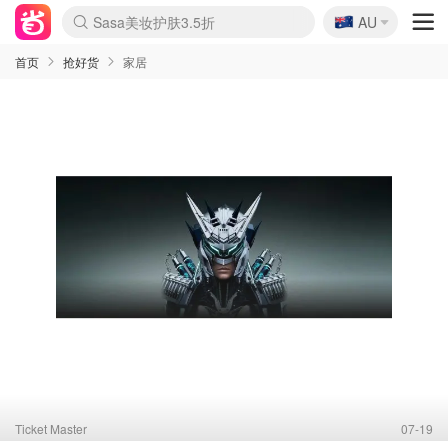
🇦🇺
Sasa美妆护肤3.5折
AU
lululemon折扣上新
SSENSE年中3折
FreshBeauty好价汇总
Cettire降价+叠9折
Farfetch折上8折
WWS Coles超市实拍
viagogo二手票捡漏
Myer清仓1折起
The Outnet奢牌1折起
David Jones 3折起
Flannels大牌1折
Perfumes Club护肤1折
AMIRO返校季6.2折
Oweek抽奖送Airpods
Amazon折扣汇总
eToro入金$200送$50
Amazon数码好物
ICONIC本周7.5折
ThedoubleF高奢地板价
Moose Knuckles 6折
丝芙兰5折起
EUFY官网3.7折起
Selenichast首饰2折
Trip机票酒店促销
YSL送5件彩妆礼
Amazon家居好物
BIGBANG巡演开票
David Jones时尚3折
Amazon美妆护肤
雅漾大喷$8
过敏原检测盒$33
伊索独家赠50ml沐浴露
科颜氏清仓3折
SEALIFE海洋馆门票6折
丝塔芙大白罐$16
订阅Newsletter送香薰
Cult Beauty 6.8折
Harrods圣诞日历2.3折
LN-CC奢牌私促3折
d'Alba空姐喷雾$16
EVE LOM套装逆天2折
Bernardelli独家4折
Adore Beauty 6折起
CT圣诞日历
Mytheresa奢品2.7折
Luxury Escapes 9折
Currentbody美容仪9折
MOON Garden Live
ALLSAINTS美衣3折
Roborock扫地机3.7折
Tingo Life水杯$24
Valentino官网5折
CR洗发护发6.3折
首页
抢好货
家居
Ticket Master
07-19