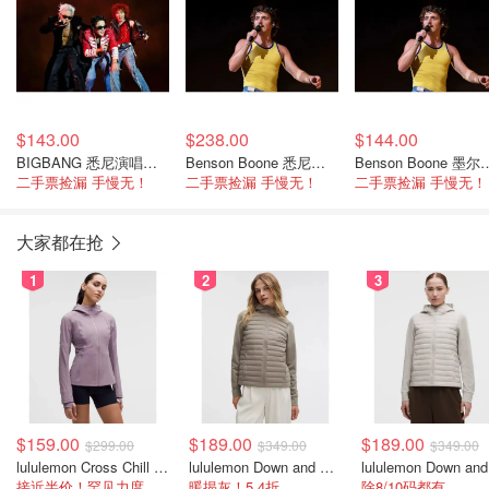
$143.00
$238.00
$144.00
BIGBANG 悉尼演唱会 10月31日
Benson Boone 悉尼演唱会 11月18日
Benson Boone 墨尔本
二手票捡漏 手慢无！
二手票捡漏 手慢无！
二手票捡漏 手慢无！
大家都在抢
1
2
3
$159.00
$189.00
$189.00
$299.00
$349.00
$349.00
lululemon Cross Chill 女士运动外套
lululemon Down and Around 羽绒夹克
接近半价！罕见力度
暖揭灰！5.4折
除8/10码都有