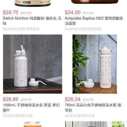
$39.70
$34.00
$49.95
$41.00
Switch Nutrition 纯肌酸粉 微粉化 无
Antipodes Baptise H2O 透明质酸保
味
湿凝胶
Dealmoon澳新省钱快报
Dealmoon澳新省钱快报
$28.89
$26.34
$33.99
$30.99
1000mL 不锈钢保温水壶 两盖 梦幻
750ml 花朵白色不锈钢保温水瓶 吸
蕨叶
管款
Amazon澳洲亚马逊
Amazon澳洲亚马逊