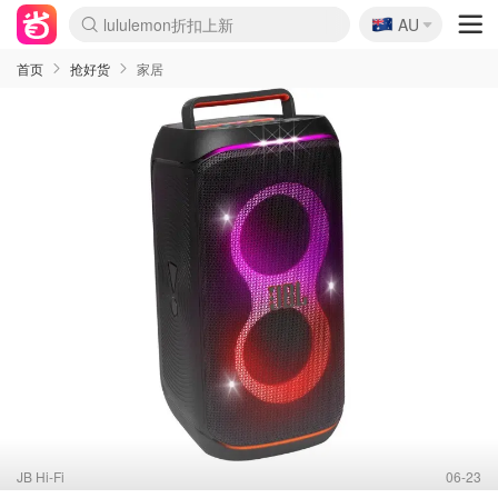
🇦🇺
Sasa美妆护肤3.5折
AU
lululemon折扣上新
SSENSE年中2.5折
FreshBeauty好价汇总
Cettire降价+叠9折
WWS Coles超市实拍
viagogo二手票捡漏
Myer超级周末
The Outnet奢牌1折起
David Jones 3折起
Flannels大牌1折
Perfumes Club护肤1折
AMIRO面罩$251
Amazon折扣汇总
eToro入金$200送$50
Amazon数码好物
ICONIC本周7.5折
ThedoubleF高奢地板价
Moose Knuckles 6折
丝芙兰5折起
EUFY摄像头$98
Selenichast首饰2折
Trip机票酒店促销
YSL送5件彩妆礼
Amazon家居好物
Amazon美妆护肤
雅漾大喷$8
过敏原检测盒$33
伊索独家赠50ml沐浴露
科颜氏高保湿面霜$29
SEALIFE海洋馆门票6折
丝塔芙大白罐$16
订阅Newsletter送香薰
Cult Beauty 6.8折
Harrods圣诞日历$525
LN-CC奢牌私促3折
d'Alba空姐喷雾$16
EVE LOM套装£56
Bernardelli独家4折
Adore Beauty 6折起
CT圣诞日历
Mytheresa奢品2.7折
Luxury Escapes 9折
Currentbody美容仪$881
MOON Garden Live
Roborock扫地机$649
Tingo Life水杯$24
Valentino官网5折
CR洗护套装$23
修丽可4件套$159
Myer彩妆2件7折
GANNI官网4.5折
Stylevana韩妆4折
Tessabit高奢8.5折
OGX洗发水$11
Amazon阿德莱德次日达
卡诗8.5折+赠礼
Philips Hue灯具8折
首页
抢好货
家居
JB Hi-Fi
06-23