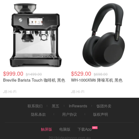
$999.00
$529.00
$1499.00
$698.00
Breville Barista Touch 咖啡机 黑色
WH-1000XM6 降噪耳机 黑色
JB Hi-Fi
JB Hi-Fi
联系我们
黑五
InRewards
饭团外卖
隐私条款
用户协议
版权声明
触屏版
电脑版
下载App
2019©dealmoon.com.au