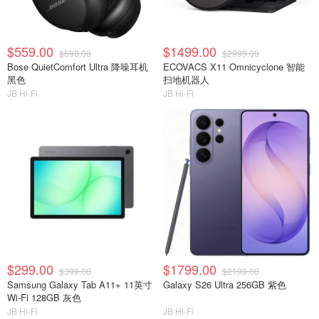
$559.00
$1499.00
$698.00
$2999.00
Bose QuietComfort Ultra 降噪耳机
ECOVACS X11 Omnicyclone 智能
黑色
扫地机器人
JB Hi-Fi
JB Hi-Fi
$299.00
$1799.00
$399.00
$2199.00
Samsung Galaxy Tab A11+ 11英寸
Galaxy S26 Ultra 256GB 紫色
Wi-Fi 128GB 灰色
JB Hi-Fi
JB Hi-Fi