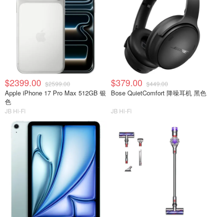
$2399.00
$379.00
$2599.00
$449.00
Apple iPhone 17 Pro Max 512GB 银
Bose QuietComfort 降噪耳机 黑色
色
JB Hi-Fi
JB Hi-Fi