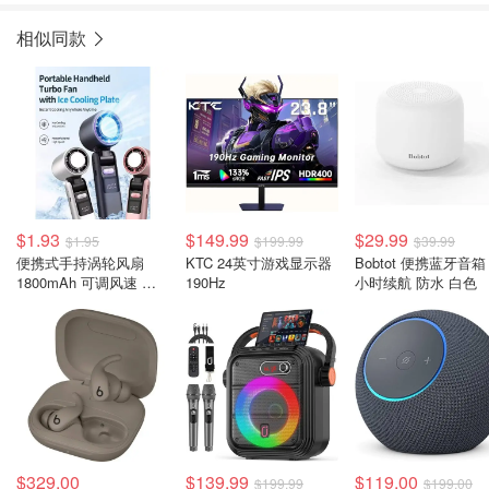
相似同款
$1.93
$149.99
$29.99
$1.95
$199.99
$39.99
便携式手持涡轮风扇
KTC 24英寸游戏显示器
Bobtot 便携蓝牙音箱 
1800mAh 可调风速 冰
190Hz
小时续航 防水 白色
感
$329.00
$139.99
$119.00
$199.99
$199.00