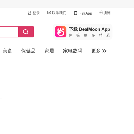
联系我们
澳洲
登录
下载App
🇺🇸
美国
下载 DealMoon App
体验更多精彩
🇨🇳
中国
美食
保健品
家居
家电数码
更多
🇨🇦
加拿大
🇬🇧
汽车
英国
旅游
🇩🇪
德国
母婴儿童
🇫🇷
法国
🇮🇹
意大利
🇦🇺
澳洲
🇳🇿
新西兰