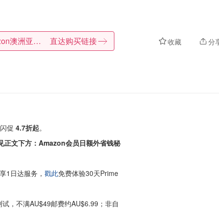
Amazon澳洲亚马逊
直达购买链接
收藏
分
护理闪促
4.7折起
。
见正文下方：Amazon会员日额外省钱秘
享1日达服务，
戳此
免费体验30天Prime
试，不满AU$49邮费约AU$6.99；非自