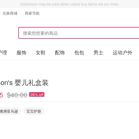
Dealmoon may be paid when users buy items via our links.
兑换商城
商家导航
护理
服饰
女鞋
配饰
包包
男士
运动户外
nson's 婴儿礼盒装
5
$40.00
26% off
on澳洲亚马逊
宝宝护肤