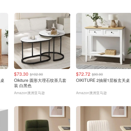
$73.30
$72.72
$102.90
$90.90
关桌
Oikiture 圆形大理石纹茶几套
OIKITURE 2抽屉1层板玄关桌
装 白黑色
Amazon澳洲亚马逊
Amazon澳洲亚马逊