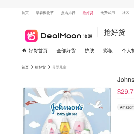
首页
早春购物节
点击排行
抢好货
免费试用
社区
抢好货
好货首页
全部好货
护肤
彩妆
个人
首页
抢好货
母婴儿童
Joh
$29.7
Amaz