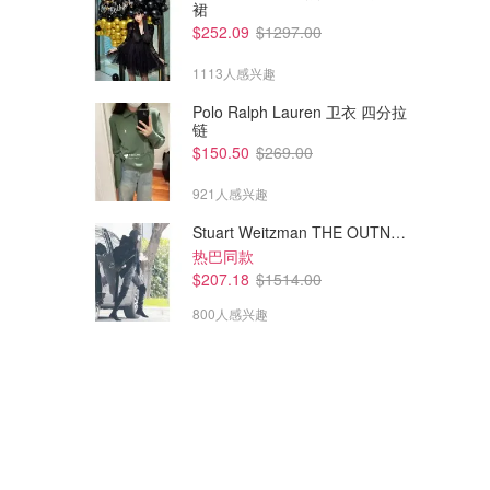
裙
$252.09
$1297.00
1113人感兴趣
Polo Ralph Lauren 卫衣 四分拉
链
$150.50
$269.00
$46.33
$5.63
921人感兴趣
$71.98
$12.50
敏感+新生婴儿湿巾 720片
Johnson's Baby 婴儿油
Stuart Weitzman THE OUTNET 麂皮过膝靴 黑色
500mL 芦荟维生素E
热巴同款
Amazon澳洲亚马逊
Amazon澳洲亚马逊
$207.18
$1514.00
800人感兴趣