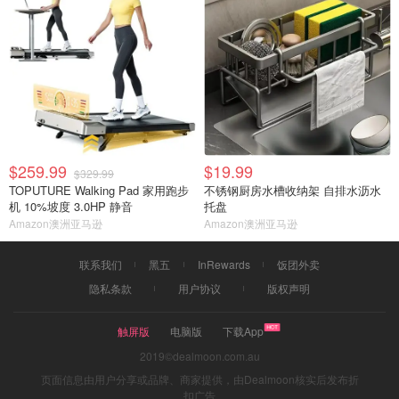
$259.99
$19.99
$329.99
TOPUTURE Walking Pad 家用跑步
不锈钢厨房水槽收纳架 自排水沥水
机 10%坡度 3.0HP 静音
托盘
Amazon澳洲亚马逊
Amazon澳洲亚马逊
联系我们
黑五
InRewards
饭团外卖
隐私条款
用户协议
版权声明
触屏版
电脑版
下载App
2019©dealmoon.com.au
页面信息由用户分享或品牌、商家提供，由Dealmoon核实后发布折
扣广告