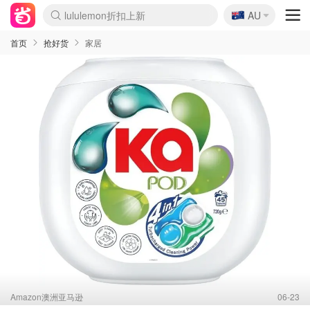
🇦🇺
Sasa美妆护肤3.5折
AU
lululemon折扣上新
SSENSE年中2.5折
FreshBeauty好价汇总
Cettire降价+叠9折
WWS Coles超市实拍
viagogo二手票捡漏
Myer超级周末
The Outnet奢牌1折起
David Jones 3折起
Flannels大牌1折
Perfumes Club护肤1折
AMIRO面罩$251
Amazon折扣汇总
eToro入金$200送$50
Amazon数码好物
ICONIC本周7.5折
ThedoubleF高奢地板价
Moose Knuckles 6折
丝芙兰5折起
EUFY摄像头$98
Selenichast首饰2折
Trip机票酒店促销
YSL送5件彩妆礼
Amazon家居好物
Amazon美妆护肤
雅漾大喷$8
过敏原检测盒$33
伊索独家赠50ml沐浴露
科颜氏高保湿面霜$29
SEALIFE海洋馆门票6折
丝塔芙大白罐$16
订阅Newsletter送香薰
Cult Beauty 6.8折
Harrods圣诞日历$525
LN-CC奢牌私促3折
d'Alba空姐喷雾$16
EVE LOM套装£56
Bernardelli独家4折
Adore Beauty 6折起
CT圣诞日历
Mytheresa奢品2.7折
Luxury Escapes 9折
Currentbody美容仪$881
MOON Garden Live
Roborock扫地机$649
Tingo Life水杯$24
Valentino官网5折
CR洗护套装$23
修丽可4件套$159
Myer彩妆2件7折
GANNI官网4.5折
Stylevana韩妆4折
Tessabit高奢8.5折
OGX洗发水$11
Amazon阿德莱德次日达
卡诗8.5折+赠礼
Philips Hue灯具8折
首页
抢好货
家居
Amazon澳洲亚马逊
06-23