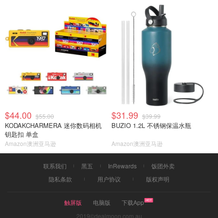
$44.00
$31.99
$55.00
$39.99
KODAKCHARMERA 迷你数码相机
BUZIO 1.2L 不锈钢保温水瓶
钥匙扣 单盒
Amazon澳洲亚马逊
Amazon澳洲亚马逊
联系我们
黑五
InRewards
饭团外卖
隐私条款
用户协议
版权声明
触屏版
电脑版
下载App
2019©dealmoon.com.au