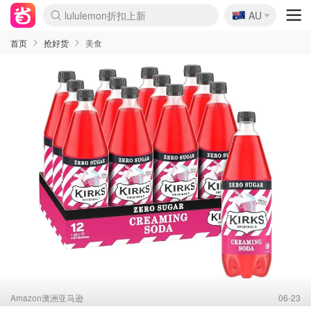
🇦🇺
Sasa美妆护肤3.5折
AU
lululemon折扣上新
SSENSE年中3折
FreshBeauty好价汇总
Cettire降价+叠9折
Farfetch折上8折
WWS Coles超市实拍
viagogo二手票捡漏
Myer清仓1折起
The Outnet奢牌1折起
David Jones 3折起
Flannels大牌1折
Perfumes Club护肤1折
AMIRO返校季6.2折
Oweek抽奖送Airpods
Amazon折扣汇总
eToro入金$200送$50
Amazon数码好物
ICONIC本周7.5折
ThedoubleF高奢地板价
Moose Knuckles 6折
丝芙兰5折起
EUFY官网3.7折起
Selenichast首饰2折
Trip机票酒店促销
YSL送5件彩妆礼
Amazon家居好物
BIGBANG巡演开票
David Jones时尚3折
Amazon美妆护肤
雅漾大喷$8
过敏原检测盒$33
伊索独家赠50ml沐浴露
科颜氏清仓3折
SEALIFE海洋馆门票6折
丝塔芙大白罐$16
订阅Newsletter送香薰
Cult Beauty 6.8折
Harrods圣诞日历2.3折
LN-CC奢牌私促3折
d'Alba空姐喷雾$16
EVE LOM套装逆天2折
Bernardelli独家4折
Adore Beauty 6折起
CT圣诞日历
Mytheresa奢品2.7折
Luxury Escapes 9折
Currentbody美容仪9折
MOON Garden Live
ALLSAINTS美衣3折
Roborock扫地机3.7折
Tingo Life水杯$24
Valentino官网5折
CR洗发护发6.3折
首页
抢好货
美食
Amazon澳洲亚马逊
06-23