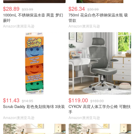
$28.89
$26.34
$33.99
$30.99
1000mL 不锈钢保温水壶 两盖 梦幻
750ml 花朵白色不锈钢保温水瓶 吸
蕨叶
管款
Amazon澳洲亚马逊
Amazon澳洲亚马逊
$11.43
$119.00
$14.95
$169.00
Scrub Daddy 彩色免划痕海绵 3块装
CYKOV 高背人体工学办公椅 可翻扶
手
Amazon澳洲亚马逊
Amazon澳洲亚马逊