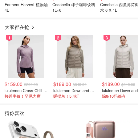
Farmers Harvest 植物油
Cocobella 椰子咖啡饮料
Cocobella 西瓜薄荷
4L
1L×6
水 6 X 1L
大家都在抢
1
2
3
$159.00
$189.00
$189.00
$299.00
$349.00
$349.00
lululemon Cross Chill 女士运动外套
lululemon Down and Around 羽绒夹克
接近半价！罕见力度
暖揭灰！5.4折
除8/10码都有
猜你喜欢