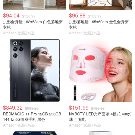
$94.04
$95.99
$128.99
$129.99
拱形全身镜 162x53cm 白色落地穿
拱形落地镜 165x60cm 金色全身穿
衣镜
衣镜
Amazon澳洲亚马逊
Amazon澳洲亚马逊
$849.32
$151.99
$999.20
$188.99
REDMAGIC 11 Pro 12GB 256GB
NVBOTY LED光疗面罩 4模式 400灯
144Hz 5G游戏手机 黑色
珠 可充电
Amazon澳洲亚马逊
Amazon澳洲亚马逊