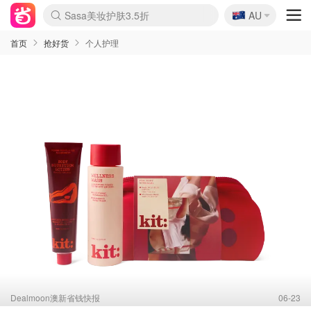
🇦🇺
Sasa美妆护肤3.5折
AU
lululemon折扣上新
SSENSE年中2.5折
FreshBeauty好价汇总
Cettire降价+叠9折
WWS Coles超市实拍
viagogo二手票捡漏
Myer超级周末
The Outnet奢牌1折起
David Jones 3折起
Flannels大牌1折
Perfumes Club护肤1折
AMIRO面罩$251
Amazon折扣汇总
eToro入金$200送$50
Amazon数码好物
ICONIC本周7.5折
ThedoubleF高奢地板价
Moose Knuckles 6折
丝芙兰5折起
EUFY摄像头$98
Selenichast首饰2折
Trip机票酒店促销
YSL送5件彩妆礼
Amazon家居好物
Amazon美妆护肤
雅漾大喷$8
过敏原检测盒$33
伊索独家赠50ml沐浴露
科颜氏高保湿面霜$29
SEALIFE海洋馆门票6折
丝塔芙大白罐$16
订阅Newsletter送香薰
Cult Beauty 6.8折
Harrods圣诞日历$525
LN-CC奢牌私促3折
d'Alba空姐喷雾$16
EVE LOM套装£56
Bernardelli独家4折
Adore Beauty 6折起
CT圣诞日历
Mytheresa奢品2.7折
Luxury Escapes 9折
Currentbody美容仪$881
MOON Garden Live
Roborock扫地机$649
Tingo Life水杯$24
Valentino官网5折
CR洗护套装$23
修丽可4件套$159
Myer彩妆2件7折
GANNI官网4.5折
Stylevana韩妆4折
Tessabit高奢8.5折
OGX洗发水$11
Amazon阿德莱德次日达
卡诗8.5折+赠礼
Philips Hue灯具8折
首页
抢好货
个人护理
Dealmoon澳新省钱快报
06-23