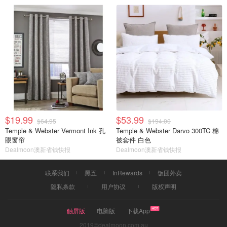
$19.99
$53.99
$64.95
$194.00
Temple & Webster Vermont Ink 孔
Temple & Webster Darvo 300TC 棉
眼窗帘
被套件 白色
Dealmoon澳新省钱快报
Dealmoon澳新省钱快报
联系我们
黑五
InRewards
饭团外卖
隐私条款
用户协议
版权声明
触屏版
电脑版
下载App
2019©dealmoon.com.au