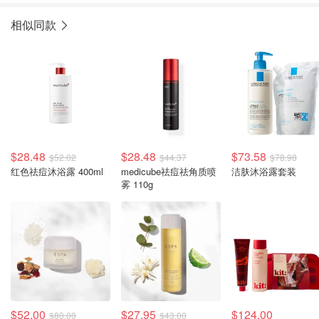
相似同款
$28.48
$28.48
$73.58
$52.02
$44.37
$78.98
红色祛痘沐浴露 400ml
medicube祛痘祛角质喷
洁肤沐浴露套装
雾 110g
$52.00
$27.95
$124.00
$80.00
$43.00