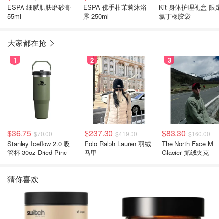
ESPA 细腻肌肤磨砂膏
ESPA 佛手柑茉莉沐浴
Kit 身体护理礼盒 限
55ml
露 250ml
氯丁橡胶袋
大家都在抢
1
2
3
$36.75
$237.30
$83.30
$70.00
$419.00
$160.00
Stanley Iceflow 2.0 吸
Polo Ralph Lauren 羽绒
The North Face M
管杯 30oz Dried Pine
马甲
Glacier 抓绒夹克
猜你喜欢