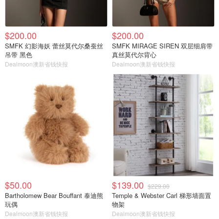
$200.00
$200.00
SMFK 幻影海妖 蕾丝莫代尔桑蚕丝
SMFK MIRAGE SIREN 双层细肩带
吊带 黑色
真丝莫代尔背心
Dealmoon澳新省钱快报
Dealmoon澳新省钱快报
$50.00
$139.00
$229.00
Bartholomew Bear Bouffant 泰迪熊
Temple & Webster Carl 梯形墙面置
玩偶
物架
Dealmoon澳新省钱快报
Dealmoon澳新省钱快报