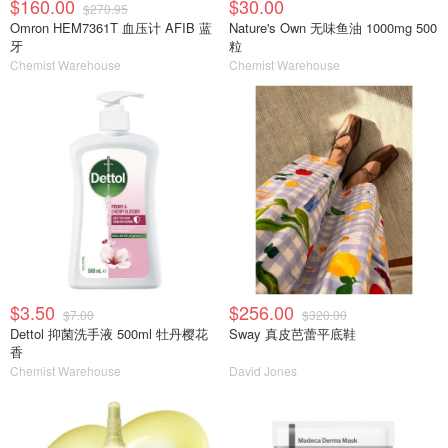
$160.00
$30.00
$270.95
Omron HEM7361T 血压计 AFIB 蓝
Nature's Own 无味鱼油 1000mg 500
牙
粒
Chemist Warehouse
Chemist Warehouse
$3.50
$256.00
$7.00
$320.00
Dettol 抑菌洗手液 500ml 牡丹樱花
Sway 真皮芭蕾平底鞋
香
Chemist Warehouse
David Jones