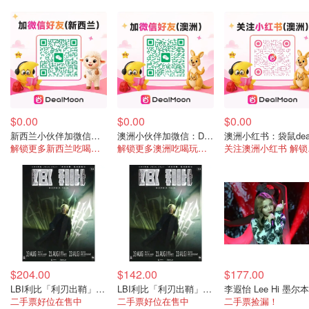
$0.00
$0.00
$0.00
新西兰小伙伴加微信：DealmoonNz
澳洲小伙伴加微信：DealmoonAu2
解锁更多新西兰吃喝玩乐资讯
解锁更多澳洲吃喝玩乐资讯
关注
$204.00
$142.00
$177.00
LBI利比「利刃出鞘」墨尔本 8月23日
LBI利比「利刃出鞘」悉尼 8月21日
二手票好位在售中
二手票好位在售中
二手票捡漏！