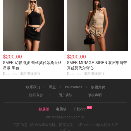
$200.00
$200.00
SMFK 幻影海妖 蕾丝莫代尔桑蚕丝
SMFK MIRAGE SIREN 双层细肩带
吊带 黑色
真丝莫代尔背心
Dealmoon澳新省钱快报
Dealmoon澳新省钱快报
联系我们
黑五
InRewards
饭团外卖
隐私条款
用户协议
版权声明
触屏版
电脑版
下载App
2019©dealmoon.com.au
页面信息由用户分享或品牌、商家提供，由Dealmoon核实后发布折
扣广告