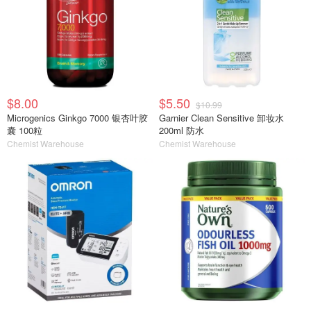
$8.00
$5.50
$10.99
Microgenics Ginkgo 7000 银杏叶胶
Garnier Clean Sensitive 卸妆水
囊 100粒
200ml 防水
Chemist Warehouse
Chemist Warehouse