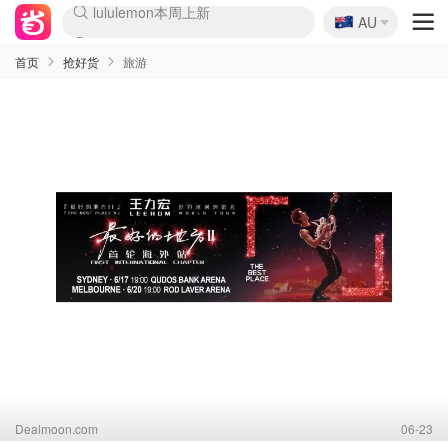
🇦🇺
Sasa美妆护肤3.5折
AU
lululemon本周上新
SSENSE年中3折
FreshBeauty好价汇总
Cettire降价+叠9折
Farfetch折上8折
WWS Coles超市实拍
viagogo二手票捡漏
Myer清仓1折起
The Outnet奢牌1折起
David Jones 3折起
Flannels大牌1折
Perfumes Club护肤1折
AMIRO返校季6.2折
Oweek抽奖送Airpods
Amazon折扣汇总
eToro入金$200送$50
Amazon数码好物
ICONIC本周7.5折
ThedoubleF高奢地板价
Moose Knuckles 6折
丝芙兰5折起
EUFY官网3.7折起
Selenichast首饰2折
Trip机票酒店促销
YSL送5件彩妆礼
Amazon家居好物
BIGBANG巡演开票
David Jones时尚3折
Amazon美妆护肤
雅漾大喷$8
过敏原检测盒$33
伊索独家赠50ml沐浴露
科颜氏送高保湿面霜
SEALIFE海洋馆门票6折
丝塔芙大白罐$16
订阅Newsletter送香薰
Cult Beauty 6.8折
Harrods圣诞日历2.3折
LN-CC奢牌私促3折
d'Alba空姐喷雾$16
EVE LOM套装逆天2折
Bernardelli独家4折
Adore Beauty 6折起
CT圣诞日历
Mytheresa奢品2.7折
首页
抢好货
旅游
Dealmoon.com
06-23