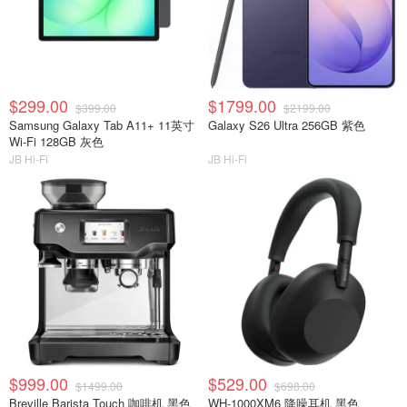
$299.00
$1799.00
$399.00
$2199.00
Samsung Galaxy Tab A11+ 11英寸
Galaxy S26 Ultra 256GB 紫色
Wi-Fi 128GB 灰色
JB Hi-Fi
JB Hi-Fi
$999.00
$529.00
$1499.00
$698.00
Breville Barista Touch 咖啡机 黑色
WH-1000XM6 降噪耳机 黑色