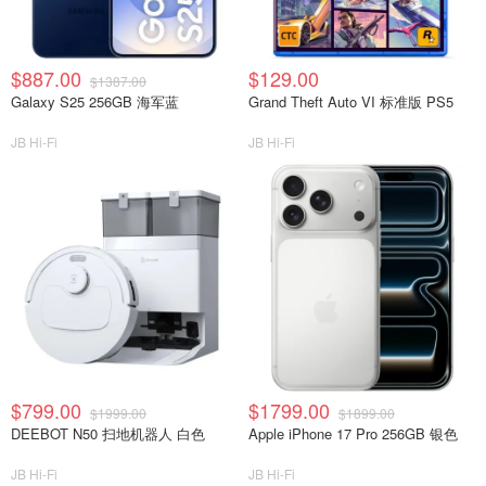
$887.00
$129.00
$1387.00
Galaxy S25 256GB 海军蓝
Grand Theft Auto VI 标准版 PS5
JB Hi-Fi
JB Hi-Fi
$799.00
$1799.00
$1999.00
$1899.00
DEEBOT N50 扫地机器人 白色
Apple iPhone 17 Pro 256GB 银色
JB Hi-Fi
JB Hi-Fi