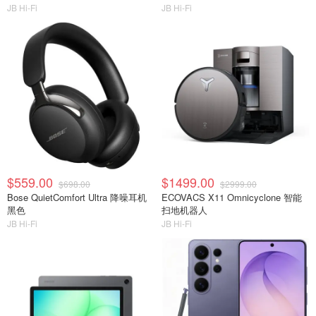
JB Hi-Fi
JB Hi-Fi
$559.00
$1499.00
$698.00
$2999.00
Bose QuietComfort Ultra 降噪耳机
ECOVACS X11 Omnicyclone 智能
黑色
扫地机器人
JB Hi-Fi
JB Hi-Fi