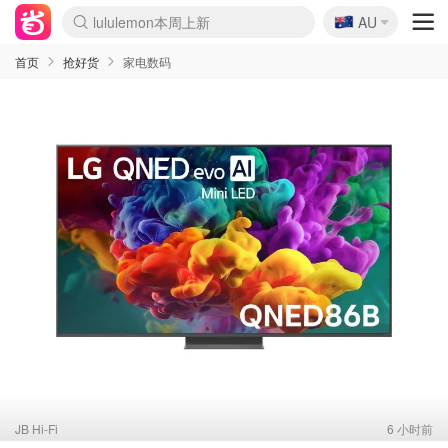
🇦🇺
Sasa美妆护肤3.5折
AU
lululemon本周上新
SSENSE年中3折
FreshBeauty好价汇总
Cettire降价+叠9折
Farfetch折上8折
WWS Coles超市实拍
viagogo二手票捡漏
Myer清仓1折起
The Outnet奢牌1折起
David Jones 3折起
Flannels大牌1折
Perfumes Club护肤1折
AMIRO返校季6.2折
Oweek抽奖送Airpods
Amazon折扣汇总
eToro入金$200送$50
Amazon数码好物
ICONIC本周7.5折
ThedoubleF高奢地板价
Moose Knuckles 6折
丝芙兰5折起
EUFY官网3.7折起
Selenichast首饰2折
Trip机票酒店促销
YSL送5件彩妆礼
Amazon家居好物
BIGBANG巡演开票
David Jones时尚3折
Amazon美妆护肤
雅漾大喷$8
过敏原检测盒$33
伊索独家赠50ml沐浴露
科颜氏送高保湿面霜
SEALIFE海洋馆门票6折
丝塔芙大白罐$16
订阅Newsletter送香薰
Cult Beauty 6.8折
Harrods圣诞日历2.3折
LN-CC奢牌私促3折
d'Alba空姐喷雾$16
EVE LOM套装逆天2折
Bernardelli独家4折
Adore Beauty 6折起
CT圣诞日历
Mytheresa奢品2.7折
首页
抢好货
家电数码
JB Hi-Fi
6 小时前