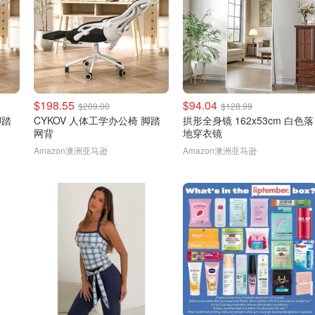
$198.55
$94.04
$289.00
$128.99
脚踏
CYKOV 人体工学办公椅 脚踏
拱形全身镜 162x53cm 白色落
网背
地穿衣镜
Amazon澳洲亚马逊
Amazon澳洲亚马逊