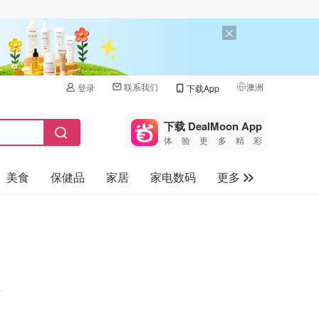
联系我们
澳洲
登录
下载App
🇺🇸
美国
下载 DealMoon App
体验更多精彩
🇨🇳
中国
美食
保健品
家居
家电数码
更多
🇨🇦
加拿大
🇬🇧
汽车
英国
旅游
🇩🇪
德国
母婴儿童
🇫🇷
法国
🇮🇹
意大利