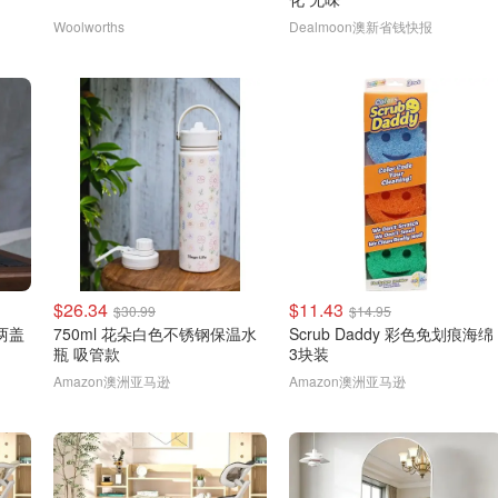
Woolworths
Dealmoon澳新省钱快报
$26.34
$11.43
$30.99
$14.95
 两盖
750ml 花朵白色不锈钢保温水
Scrub Daddy 彩色免划痕海绵
瓶 吸管款
3块装
Amazon澳洲亚马逊
Amazon澳洲亚马逊