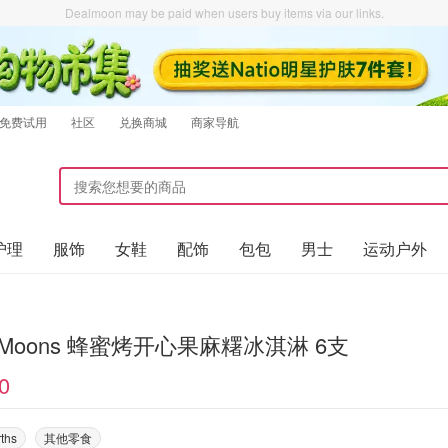
Dealmoon may be paid when users buy items via our links.
免费试用
社区
兑换商城
商家导航
护理
服饰
女鞋
配饰
包包
男士
运动户外
tle Moons 蜂蜜烤开心果麻糬冰淇淋 6支
0
ths
其他零食