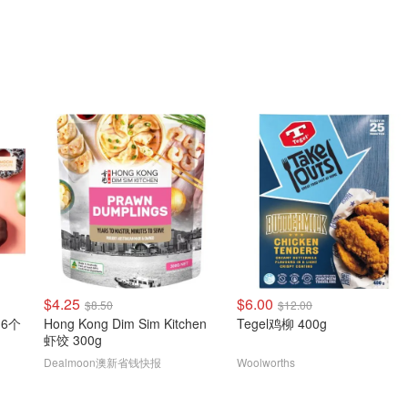
$4.25
$6.00
$8.50
$12.00
 6个
Hong Kong Dim Sim Kitchen
Tegel鸡柳 400g
虾饺 300g
Dealmoon澳新省钱快报
Woolworths