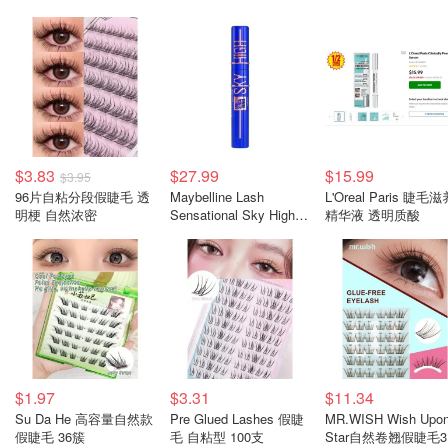
$3.83
$27.99
$15.99
$3.95
96片自粘分段假睫毛 透
Maybelline Lash
L'Oreal Paris 睫毛滋
明梗 自然浓密
Sensational Sky High
精华液 透明质酸
睫毛膏 蓝色迷雾 7.2ml
$1.97
$3.31
$11.34
Su Da He 高容量自然款
Pre Glued Lashes 假睫
MR.WISH Wish Upo
假睫毛 36簇
毛 自粘型 100支
Star自然卷翘假睫毛3