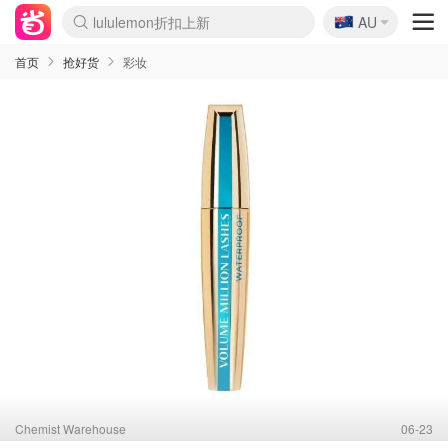
🇦🇺
Sasa美妆护肤3.5折
AU
lululemon折扣上新
SSENSE年中2.5折
FreshBeauty好价汇总
Cettire降价+叠9折
WWS Coles超市实拍
viagogo二手票捡漏
Myer折扣汇总
The Outnet奢牌1折起
David Jones 3折起
Flannels大牌1折
Perfumes Club护肤1折
AMIRO面罩$251
Amazon折扣汇总
eToro入金$200送$50
Amazon数码好物
ICONIC本周7.5折
ThedoubleF高奢地板价
Moose Knuckles 6折
EUFY摄像头$98
Selenichast首饰2折
Trip机票酒店促销
YSL送5件彩妆礼
Amazon家居好物
Amazon美妆护肤
雅漾大喷$8
过敏原检测盒$33
科颜氏高保湿面霜$29
SEALIFE海洋馆门票6折
丝塔芙大白罐$16
订阅Newsletter送香薰
Cult Beauty 6.8折
Harrods圣诞日历$525
LN-CC奢牌私促3折
d'Alba空姐喷雾$16
EVE LOM套装£56
Bernardelli独家4折
Adore Beauty 6折起
CT圣诞日历
Mytheresa奢品2.7折
Luxury Escapes 9折
Currentbody美容仪$881
MOON Garden Live
Roborock扫地机$649
Tingo Life水杯$24
Valentino官网5折
CR洗护套装$23
修丽可4件套$159
GANNI官网4.5折
Stylevana韩妆4折
Tessabit高奢8.5折
OGX洗发水$11
Amazon阿德莱德次日达
卡诗8.5折+赠礼
Philips Hue灯具8折
La Mer送8件礼值$529
首页
抢好货
彩妆
Chemist Warehouse
06-23