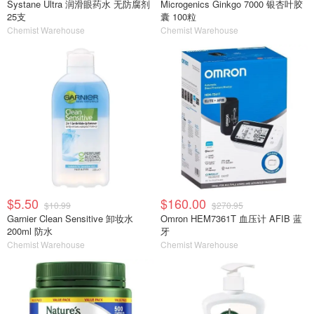
Systane Ultra 润滑眼药水 无防腐剂
Microgenics Ginkgo 7000 银杏叶胶
25支
囊 100粒
Chemist Warehouse
Chemist Warehouse
$5.50
$160.00
$10.99
$270.95
Garnier Clean Sensitive 卸妆水
Omron HEM7361T 血压计 AFIB 蓝
200ml 防水
牙
Chemist Warehouse
Chemist Warehouse