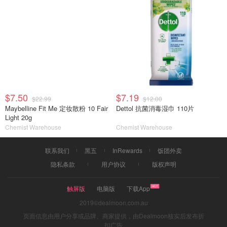
$7.50
$7.19
$22.99
$12.00
Maybelline Fit Me 定妆散粉 10 Fair
Dettol 抗菌消毒湿巾 110片
Light 20g
Chemist Warehouse
Chemist Warehouse
联系我们
黑五
InRewards
饭团外卖
隐私条款
用户协议
版权声明
触屏版
电脑版
下载App
2019©dealmoon.com.au
页面信息由用户分享或品牌、商家提供，由Dealmoon核实后发布折
扣广告