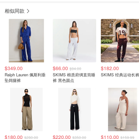
相似同款
$349.00
$66.00
$182.00
$94.00
Ralph Lauren 佩斯利垂
SKIMS 棉质府绸直筒睡
SKIMS 经典运动长
坠阔腿裤
裤 黑色圆点
$180.00
$220.00
$110.00
$280.00
$350.00
$159.99