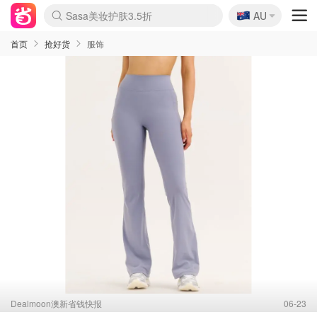
🇦🇺
Sasa美妆护肤3.5折
AU
lululemon折扣上新
SSENSE年中2.5折
FreshBeauty好价汇总
Cettire降价+叠9折
WWS Coles超市实拍
viagogo二手票捡漏
Myer超级周末
The Outnet奢牌1折起
David Jones 3折起
Flannels大牌1折
Perfumes Club护肤1折
AMIRO面罩$251
Amazon折扣汇总
eToro入金$200送$50
Amazon数码好物
ICONIC本周7.5折
ThedoubleF高奢地板价
Moose Knuckles 6折
丝芙兰5折起
EUFY摄像头$98
Selenichast首饰2折
Trip机票酒店促销
YSL送5件彩妆礼
Amazon家居好物
Amazon美妆护肤
雅漾大喷$8
过敏原检测盒$33
伊索独家赠50ml沐浴露
科颜氏高保湿面霜$29
SEALIFE海洋馆门票6折
丝塔芙大白罐$16
订阅Newsletter送香薰
Cult Beauty 6.8折
Harrods圣诞日历$525
LN-CC奢牌私促3折
d'Alba空姐喷雾$16
EVE LOM套装£56
Bernardelli独家4折
Adore Beauty 6折起
CT圣诞日历
Mytheresa奢品2.7折
Luxury Escapes 9折
Currentbody美容仪$881
MOON Garden Live
Roborock扫地机$649
Tingo Life水杯$24
Valentino官网5折
CR洗护套装$23
修丽可4件套$159
Myer彩妆2件7折
GANNI官网4.5折
Stylevana韩妆4折
Tessabit高奢8.5折
OGX洗发水$11
Amazon阿德莱德次日达
卡诗8.5折+赠礼
Philips Hue灯具8折
首页
抢好货
服饰
Dealmoon澳新省钱快报
06-23