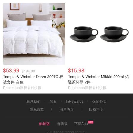
$53.99
$15.98
$194.00
Temple & Webster Darvo 300TC 棉
Temple & Webster Mikkie 200ml 炻
被套件 白色
瓷茶杯碟 2件
Dealmoon澳新省钱快报
Dealmoon澳新省钱快报
联系我们
黑五
InRewards
饭团外卖
隐私条款
用户协议
版权声明
触屏版
电脑版
下载App
2019©dealmoon.com.au