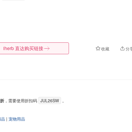
iherb
直达购买链接
收藏
分
8折
，需要使用折扣码
JUL26SW
。
用品
|
宠物用品