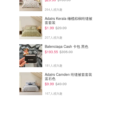
264人感兴趣
Adairs Kerala 橄榄棕榈绗缝被
套套装
$1.99
$29.99
207人感兴趣
Balenciaga Cash 卡包 黑色
$193.55
$395.00
181人感兴趣
Adairs Camden 绗缝被套套装
$9.00
$9.00
$23.00
$23.00
蓝石色
OGX 生物素胶原蛋白洗发水
OGX 椰奶洗发水 385ml
$9.99
$49.99
385ml
Amazon澳洲亚马逊
Amazon澳洲亚马逊
167人感兴趣