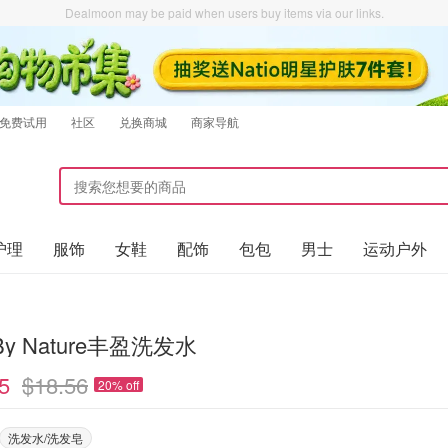
Dealmoon may be paid when users buy items via our links.
免费试用
社区
兑换商城
商家导航
护理
服饰
女鞋
配饰
包包
男士
运动户外
 By Nature丰盈洗发水
5
$18.56
20% off
洗发水/洗发皂