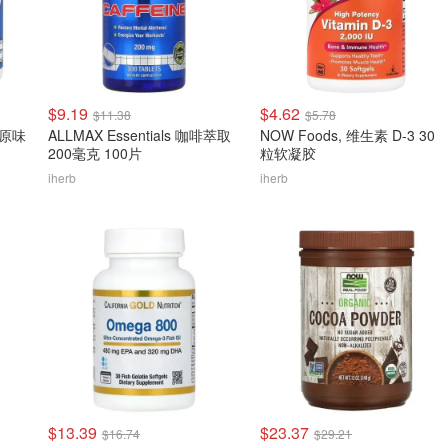
$9.19
$4.62
$11.38
$5.78
克 原味
ALLMAX Essentials 咖啡萃取
NOW Foods, 维生素 D-3 30
200毫克 100片
粒软凝胶
iherb
iherb
$13.39
$23.37
$16.74
$29.21