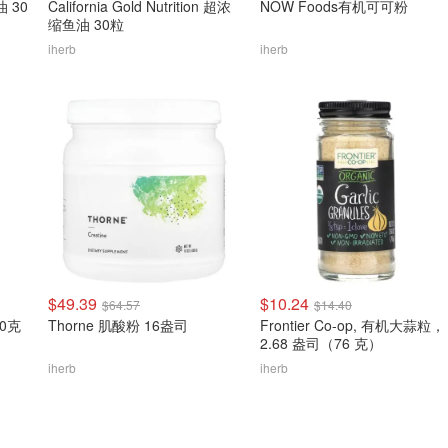
油 30
California Gold Nutrition 超浓
NOW Foods有机可可粉
缩鱼油 30粒
iherb
iherb
$49.39
$10.24
$64.57
$14.40
00克
Thorne 肌酸粉 16盎司
Frontier Co-op, 有机大蒜粒，
2.68 盎司（76 克）
iherb
iherb