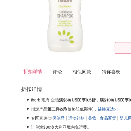
折扣详情
评论
相似同款
猜你喜欢
折扣详情
iherb 现有 全场
满$60(USD)享8.5折，满$100(USD)享
指定产品
第二件2折
(价格较低那件)，
链接直达>>
专区直达👉
保健品
|
运动补剂
|
美妆
|
食品百货
|
婴儿
订单满$80澳大利亚境内免运费。