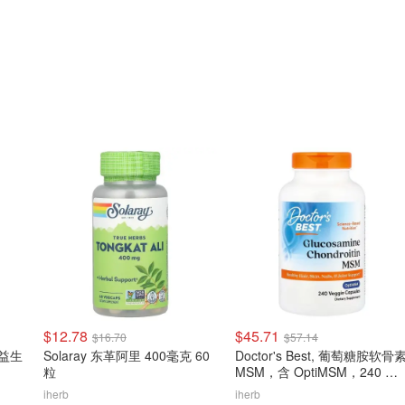
$12.78
$45.71
$16.70
$57.14
s 益生
Solaray 东革阿里 400毫克 60
Doctor's Best, 葡萄糖胺软骨
粒
MSM，含 OptiMSM，240 粒
素食胶囊
iherb
iherb