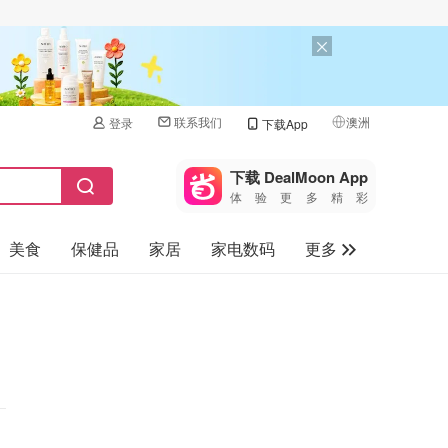
联系我们
澳洲
登录
下载App
🇺🇸
美国
下载 DealMoon App
体验更多精彩
🇨🇳
中国
美食
保健品
家居
家电数码
更多
🇨🇦
加拿大
🇬🇧
汽车
英国
旅游
🇩🇪
德国
母婴儿童
🇫🇷
法国
🇮🇹
意大利