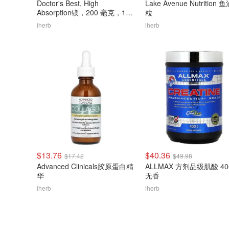
Doctor's Best, High
Lake Avenue Nutrition 鱼
Absorption镁，200 毫克，120
粒
片（100 毫克每片）
iherb
iherb
$13.76
$40.36
$17.42
$49.98
Advanced Clinicals胶原蛋白精
ALLMAX 方剂品级肌酸 4
华
无香
iherb
iherb