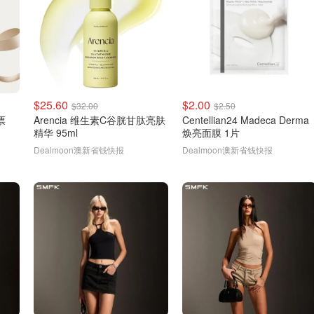
$25.60
$2.00
$32.00
$2.50
票
Arencia 维生素C谷胱甘肽亮肤
Centellian24 Madeca Derma
精华 95ml
焕亮面膜 1片
Dealmoon澳新省钱快报
Dealmoon澳新省钱快报