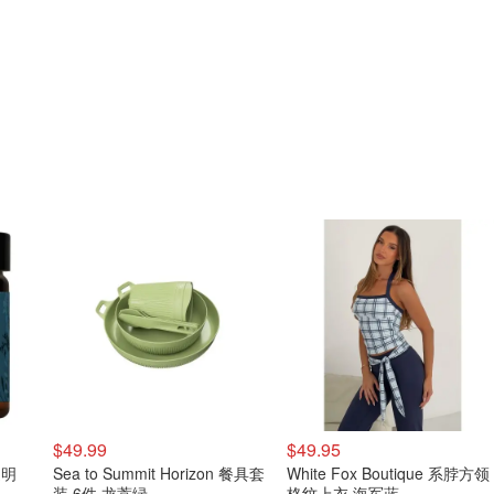
$49.99
$49.95
 透明
Sea to Summit Horizon 餐具套
White Fox Boutique 系脖方领
装 6件 龙蒿绿
格纹上衣 海军蓝