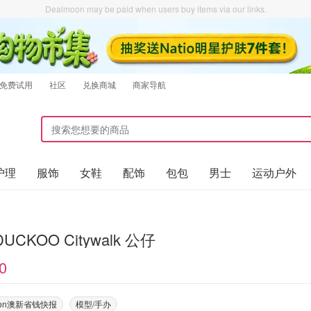
Dealmoon may be paid when users buy items via our links.
免费试用
社区
兑换商城
商家导航
护理
服饰
女鞋
配饰
包包
男士
运动户外
 DUCKOO Citywalk 公仔
0
oon澳新省钱快报
模型/手办