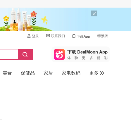
联系我们
澳洲
登录
下载App
🇺🇸
美国
下载 DealMoon App
体验更多精彩
🇨🇳
中国
美食
保健品
家居
家电数码
更多
🇨🇦
加拿大
🇬🇧
汽车
英国
旅游
🇩🇪
德国
母婴儿童
🇫🇷
法国
🇮🇹
意大利