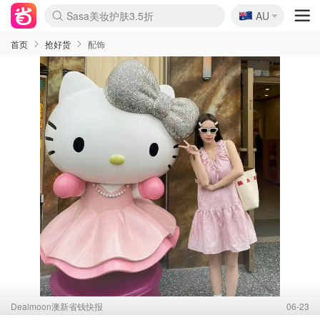
🇦🇺
Sasa美妆护肤3.5折
AU
lululemon折扣上新
SSENSE年中3折
FreshBeauty好价汇总
Cettire降价+叠9折
Farfetch折上8折
WWS Coles超市实拍
viagogo二手票捡漏
Myer清仓1折起
The Outnet奢牌1折起
David Jones 3折起
Flannels大牌1折
Perfumes Club护肤1折
AMIRO返校季6.2折
Oweek抽奖送Airpods
Amazon折扣汇总
eToro入金$200送$50
Amazon数码好物
ICONIC本周7.5折
ThedoubleF高奢地板价
Moose Knuckles 6折
丝芙兰5折起
EUFY官网3.7折起
Selenichast首饰2折
Trip机票酒店促销
YSL送5件彩妆礼
Amazon家居好物
BIGBANG巡演开票
David Jones时尚3折
Amazon美妆护肤
雅漾大喷$8
过敏原检测盒$33
伊索独家赠50ml沐浴露
科颜氏清仓3折
SEALIFE海洋馆门票6折
丝塔芙大白罐$16
订阅Newsletter送香薰
Cult Beauty 6.8折
Harrods圣诞日历2.3折
LN-CC奢牌私促3折
d'Alba空姐喷雾$16
EVE LOM套装逆天2折
Bernardelli独家4折
Adore Beauty 6折起
CT圣诞日历
Mytheresa奢品2.7折
Luxury Escapes 9折
Currentbody美容仪9折
卡诗9折+赠4件礼
MOON Garden Live
ALLSAINTS美衣3折
Roborock扫地机3.7折
Tingo Life水杯$24
Valentino官网5折
CR洗发护发6.3折
首页
抢好货
配饰
Dealmoon澳新省钱快报
06-23