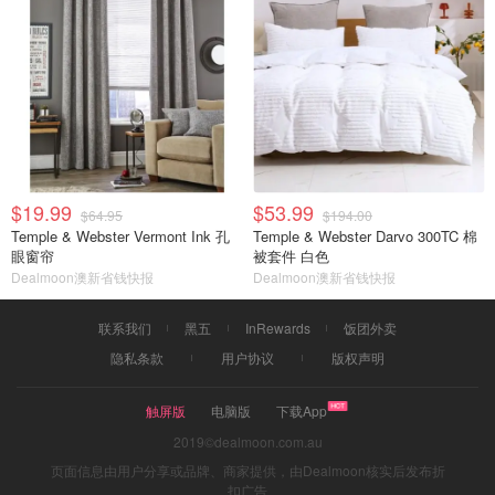
$19.99
$53.99
$64.95
$194.00
Temple & Webster Vermont Ink 孔
Temple & Webster Darvo 300TC 棉
眼窗帘
被套件 白色
Dealmoon澳新省钱快报
Dealmoon澳新省钱快报
联系我们
黑五
InRewards
饭团外卖
隐私条款
用户协议
版权声明
触屏版
电脑版
下载App
2019©dealmoon.com.au
页面信息由用户分享或品牌、商家提供，由Dealmoon核实后发布折
扣广告