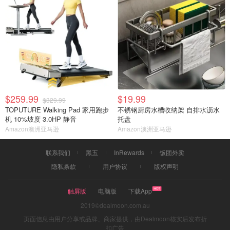
$259.99
$19.99
$329.99
TOPUTURE Walking Pad 家用跑步
不锈钢厨房水槽收纳架 自排水沥水
机 10%坡度 3.0HP 静音
托盘
Amazon澳洲亚马逊
Amazon澳洲亚马逊
联系我们
黑五
InRewards
饭团外卖
隐私条款
用户协议
版权声明
触屏版
电脑版
下载App
2019©dealmoon.com.au
页面信息由用户分享或品牌、商家提供，由Dealmoon核实后发布折
扣广告