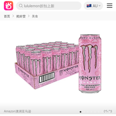
🇦🇺
Sasa美妆护肤3.5折
AU
lululemon折扣上新
SSENSE年中3折
FreshBeauty好价汇总
Cettire降价+叠9折
WWS Coles超市实拍
viagogo二手票捡漏
Myer超级周末1折
The Outnet奢牌1折起
David Jones 3折起
Flannels大牌1折
Perfumes Club护肤1折
AMIRO返校季6.2折
Amazon折扣汇总
eToro入金$200送$50
Amazon数码好物
ICONIC本周7.5折
ThedoubleF高奢地板价
Moose Knuckles 6折
丝芙兰5折起
EUFY官网3.7折起
Selenichast首饰2折
Trip机票酒店促销
YSL送5件彩妆礼
Amazon家居好物
Amazon美妆护肤
雅漾大喷$8
过敏原检测盒$33
伊索独家赠50ml沐浴露
科颜氏清仓3折
SEALIFE海洋馆门票6折
丝塔芙大白罐$16
订阅Newsletter送香薰
Cult Beauty 6.8折
Harrods圣诞日历2.3折
LN-CC奢牌私促3折
d'Alba空姐喷雾$16
EVE LOM套装逆天2折
Bernardelli独家4折
Adore Beauty 6折起
CT圣诞日历
Mytheresa奢品2.7折
Luxury Escapes 9折
Currentbody美容仪9折
MOON Garden Live
ALLSAINTS美衣3折
Roborock扫地机3.7折
Tingo Life水杯$24
Valentino官网5折
CR洗发护发6.3折
修丽可套装7.4折
Myer彩妆2件7折
GANNI官网4.5折
Stylevana韩妆4折
Tessabit高奢8.5折
OGX洗护4折
Amazon阿德莱德次日达
卡诗8.5折+赠礼
Philips Hue灯具8折
首页
抢好货
美食
Amazon澳洲亚马逊
06-23
1
2
3
4
5
6
7
8
9
10