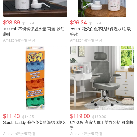
$28.89
$26.34
$33.99
$30.99
1000mL 不锈钢保温水壶 两盖 梦幻
750ml 花朵白色不锈钢保温水瓶 吸
蕨叶
管款
Amazon澳洲亚马逊
Amazon澳洲亚马逊
$11.43
$119.00
$14.95
$169.00
Scrub Daddy 彩色免划痕海绵 3块装
CYKOV 高背人体工学办公椅 可翻扶
手
Amazon澳洲亚马逊
Amazon澳洲亚马逊