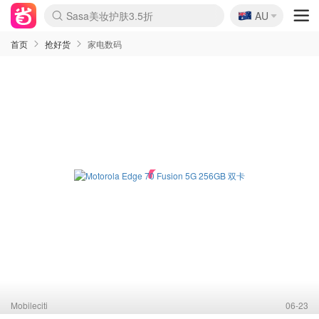
🇦🇺
Sasa美妆护肤3.5折
AU
lululemon折扣上新
SSENSE年中3折
FreshBeauty好价汇总
Cettire降价+叠9折
WWS Coles超市实拍
viagogo二手票捡漏
Myer超级周末1折
The Outnet奢牌1折起
David Jones 3折起
Flannels大牌1折
Perfumes Club护肤1折
AMIRO返校季6.2折
Amazon折扣汇总
eToro入金$200送$50
Amazon数码好物
ICONIC本周7.5折
ThedoubleF高奢地板价
Moose Knuckles 6折
丝芙兰5折起
EUFY官网3.7折起
Selenichast首饰2折
Trip机票酒店促销
YSL送5件彩妆礼
Amazon家居好物
Amazon美妆护肤
雅漾大喷$8
过敏原检测盒$33
伊索独家赠50ml沐浴露
科颜氏清仓3折
SEALIFE海洋馆门票6折
丝塔芙大白罐$16
订阅Newsletter送香薰
Cult Beauty 6.8折
Harrods圣诞日历2.3折
LN-CC奢牌私促3折
d'Alba空姐喷雾$16
EVE LOM套装逆天2折
Bernardelli独家4折
Adore Beauty 6折起
CT圣诞日历
Mytheresa奢品2.7折
Luxury Escapes 9折
Currentbody美容仪9折
MOON Garden Live
Roborock扫地机3.7折
Tingo Life水杯$24
Valentino官网5折
CR洗发护发6.3折
修丽可套装7.4折
Myer彩妆2件7折
GANNI官网4.5折
Stylevana韩妆4折
Tessabit高奢8.5折
OGX洗护4折
Amazon阿德莱德次日达
卡诗8.5折+赠礼
Philips Hue灯具8折
首页
抢好货
家电数码
Mobileciti
06-23