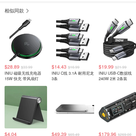
相似同款
$28.89
$14.43
$19.99
$33.99
$16.99
$21.99
INIU 磁吸无线充电器
INIU C线 3.1A 耐用尼龙
INIU USB-C数据线
15W 快充 带风扇灯
3条
240W 2米 2条装
$4.04
$49.39
$179.96
$65.49
$269.00