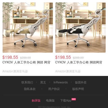
$198.55
$198.55
$289.00
$289.00
CYKOV 人体工学办公椅 脚踏 网背
CYKOV 人体工学办公椅 脚踏网背
Amazon澳洲亚马逊
Amazon澳洲亚马逊
联系我们
黑五
InRewards
饭团外卖
隐私条款
用户协议
版权声明
触屏版
电脑版
下载App
2019©dealmoon.com.au