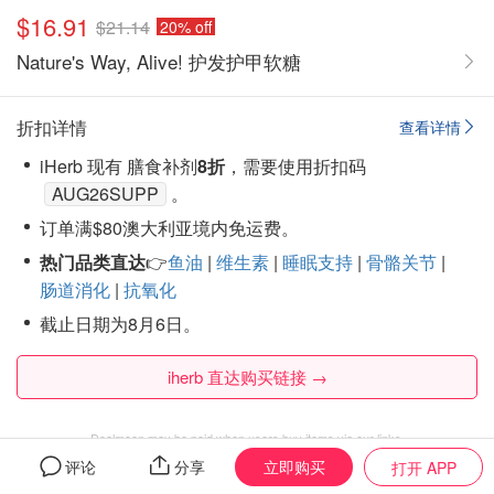
$16.91
$21.14
20% off
Nature's Way, Alive! 护发护甲软糖
折扣详情
查看详情
iHerb 现有 膳食补剂
8折
，需要使用折扣码
AUG26SUPP
。
订单满$80澳大利亚境内免运费。
热门品类直达
👉
鱼油
|
维生素
|
睡眠支持
|
骨骼关节
|
肠道消化
|
抗氧化
截止日期为8月6日。
iherb 直达购买链接 →
Dealmoon may be paid when users buy items via our links.
立即购买
评论
分享
打开 APP