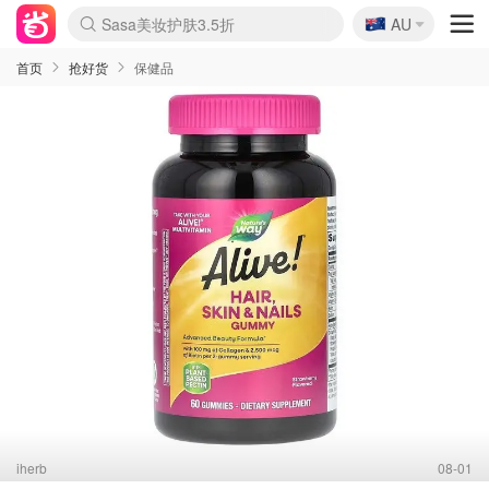
🇦🇺
Sasa美妆护肤3.5折
AU
lululemon折扣上新
SSENSE年中3折
FreshBeauty好价汇总
Cettire降价+叠9折
Farfetch折上8折
WWS Coles超市实拍
viagogo二手票捡漏
Myer清仓1折起
The Outnet奢牌1折起
David Jones 3折起
Flannels大牌1折
Perfumes Club护肤1折
AMIRO返校季6.2折
Oweek抽奖送Airpods
Amazon折扣汇总
eToro入金$200送$50
Amazon数码好物
ICONIC本周7.5折
ThedoubleF高奢地板价
Moose Knuckles 6折
丝芙兰5折起
EUFY官网3.7折起
Selenichast首饰2折
Trip机票酒店促销
YSL送5件彩妆礼
Amazon家居好物
BIGBANG巡演开票
David Jones时尚3折
Amazon美妆护肤
雅漾大喷$8
过敏原检测盒$33
伊索独家赠50ml沐浴露
科颜氏清仓3折
SEALIFE海洋馆门票6折
丝塔芙大白罐$16
订阅Newsletter送香薰
Cult Beauty 6.8折
Harrods圣诞日历2.3折
LN-CC奢牌私促3折
d'Alba空姐喷雾$16
EVE LOM套装逆天2折
Bernardelli独家4折
Adore Beauty 6折起
CT圣诞日历
Mytheresa奢品2.7折
Luxury Escapes 9折
Currentbody美容仪9折
MOON Garden Live
ALLSAINTS美衣3折
Roborock扫地机3.7折
Tingo Life水杯$24
Valentino官网5折
CR洗发护发6.3折
首页
抢好货
保健品
iherb
08-01