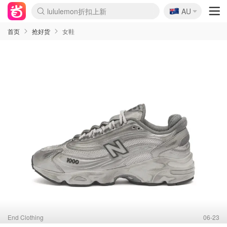
🇦🇺
Sasa美妆护肤3.5折
AU
SSENSE年中2.5折
FreshBeauty好价汇总
Cettire降价+叠9折
WWS Coles超市实拍
viagogo二手票捡漏
Myer超级周末
The Outnet奢牌1折起
David Jones 3折起
Flannels大牌1折
Perfumes Club护肤1折
AMIRO面罩$251
Amazon折扣汇总
eToro入金$200送$50
Amazon数码好物
ICONIC本周7.5折
ThedoubleF高奢地板价
Moose Knuckles 6折
丝芙兰5折起
EUFY摄像头$98
Selenichast首饰2折
Trip机票酒店促销
YSL送5件彩妆礼
Amazon家居好物
Amazon美妆护肤
雅漾大喷$8
过敏原检测盒$33
伊索独家赠50ml沐浴露
科颜氏高保湿面霜$29
SEALIFE海洋馆门票6折
丝塔芙大白罐$16
订阅Newsletter送香薰
Cult Beauty 6.8折
Harrods圣诞日历$525
LN-CC奢牌私促3折
d'Alba空姐喷雾$16
EVE LOM套装£56
Bernardelli独家4折
Adore Beauty 6折起
CT圣诞日历
Mytheresa奢品2.7折
Luxury Escapes 9折
Currentbody美容仪$881
MOON Garden Live
Roborock扫地机$649
Tingo Life水杯$24
Valentino官网5折
CR洗护套装$23
修丽可4件套$159
Myer彩妆2件7折
GANNI官网4.5折
Stylevana韩妆4折
Tessabit高奢8.5折
OGX洗发水$11
Amazon阿德莱德次日达
卡诗8.5折+赠礼
Philips Hue灯具8折
首页
抢好货
女鞋
End Clothing
06-23