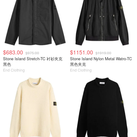
$683.00
$1151.00
$975.00
$1919.00
Stone Island Stretch-TC 衬衫夹克
Stone Island Nylon Metal Watro-TC
黑色
黑色夹克
End Clothing
End Clothing