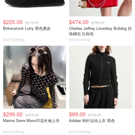
$220.00
$474.00
$275.00
$790.00
Birkenstock Lutry 黑色麂皮
Charles Jeffrey Loverboy Bulldog 挂
饰桶包 红粉色
End Clothing
End Clothing
$299.00
$89.00
$499.00
$149.00
Marine Serre Moon印花长袖上衣
Adidas 钩针运动上衣 黑色
End Clothing
End Clothing