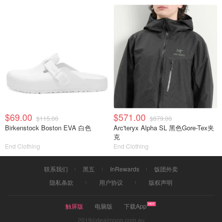
$69.00
$571.00
$115.00
$879.00
Birkenstock Boston EVA 白色
Arc'teryx Alpha SL 黑色Gore-Tex夹
克
End Clothing
End Clothing
联系我们
黑五
InRewards
饭团外卖
隐私条款
用户协议
版权声明
触屏版
电脑版
下载App
2019©dealmoon.com.au