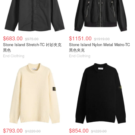
$683.00
$1151.00
$975.00
$1919.00
Stone Island Stretch-TC 衬衫夹克
Stone Island Nylon Metal Watro-TC
黑色
黑色夹克
End Clothing
End Clothing
$793.00
$854.00
$1220.00
$1220.00