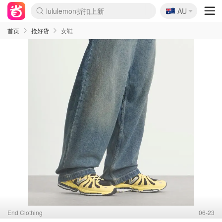
🇦🇺
lululemon折扣上新
AU
Sasa美妆护肤3.5折
SSENSE年中2.5折
FreshBeauty好价汇总
Cettire降价+叠9折
WWS Coles超市实拍
viagogo二手票捡漏
Myer超级周末
The Outnet奢牌1折起
David Jones 3折起
Flannels大牌1折
Perfumes Club护肤1折
AMIRO面罩$251
Amazon折扣汇总
eToro入金$200送$50
Amazon数码好物
ICONIC本周7.5折
ThedoubleF高奢地板价
Moose Knuckles 6折
丝芙兰5折起
EUFY摄像头$98
Selenichast首饰2折
Trip机票酒店促销
YSL送5件彩妆礼
Amazon家居好物
Amazon美妆护肤
雅漾大喷$8
过敏原检测盒$33
伊索独家赠50ml沐浴露
科颜氏高保湿面霜$29
SEALIFE海洋馆门票6折
丝塔芙大白罐$16
订阅Newsletter送香薰
Cult Beauty 6.8折
Harrods圣诞日历$525
LN-CC奢牌私促3折
d'Alba空姐喷雾$16
EVE LOM套装£56
Bernardelli独家4折
Adore Beauty 6折起
CT圣诞日历
Mytheresa奢品2.7折
Luxury Escapes 9折
Currentbody美容仪$881
MOON Garden Live
Roborock扫地机$649
Tingo Life水杯$24
Valentino官网5折
CR洗护套装$23
修丽可4件套$159
Myer彩妆2件7折
GANNI官网4.5折
Stylevana韩妆4折
Tessabit高奢8.5折
OGX洗发水$11
Amazon阿德莱德次日达
卡诗8.5折+赠礼
Philips Hue灯具8折
首页
抢好货
女鞋
End Clothing
06-23