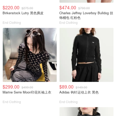
$220.00
$474.00
$275.00
$790.00
Birkenstock Lutry 黑色麂皮
Charles Jeffrey Loverboy Bulldog 挂
饰桶包 红粉色
End Clothing
End Clothing
$299.00
$89.00
$499.00
$149.00
Marine Serre Moon印花长袖上衣
Adidas 钩针运动上衣 黑色
End Clothing
End Clothing