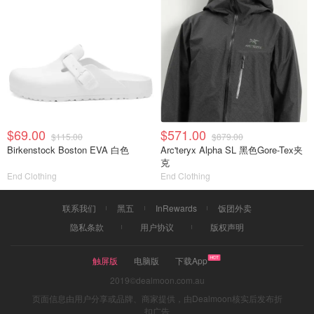
$69.00
$571.00
$115.00
$879.00
Birkenstock Boston EVA 白色
Arc'teryx Alpha SL 黑色Gore-Tex夹
克
End Clothing
End Clothing
联系我们
黑五
InRewards
饭团外卖
隐私条款
用户协议
版权声明
触屏版
电脑版
下载App
2019©dealmoon.com.au
页面信息由用户分享或品牌、商家提供，由Dealmoon核实后发布折
扣广告