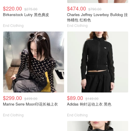
$220.00
$474.00
$275.00
$790.00
Birkenstock Lutry 黑色麂皮
Charles Jeffrey Loverboy Bulldog 挂
饰桶包 红粉色
End Clothing
End Clothing
$299.00
$89.00
$499.00
$149.00
Marine Serre Moon印花长袖上衣
Adidas 钩针运动上衣 黑色
End Clothing
End Clothing