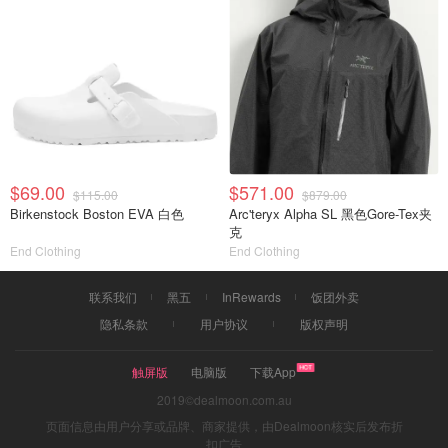
$69.00
$571.00
$115.00
$879.00
Birkenstock Boston EVA 白色
Arc'teryx Alpha SL 黑色Gore-Tex夹
克
End Clothing
End Clothing
联系我们
黑五
InRewards
饭团外卖
隐私条款
用户协议
版权声明
触屏版
电脑版
下载App
2019©dealmoon.com.au
页面信息由用户分享或品牌、商家提供，由Dealmoon核实后发布折
扣广告