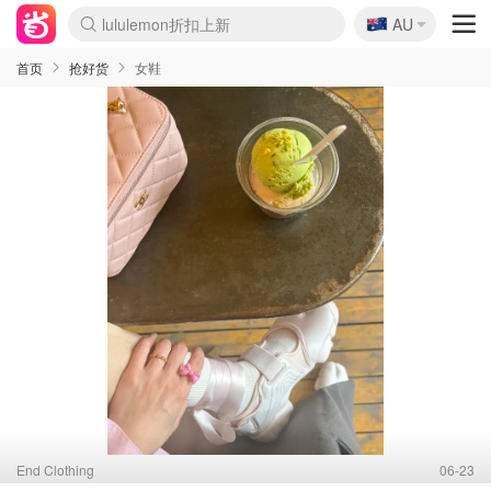
🇦🇺
Sasa美妆护肤3.5折
AU
SSENSE年中3折
FreshBeauty好价汇总
Cettire降价+叠9折
Farfetch折上8折
WWS Coles超市实拍
viagogo二手票捡漏
Myer清仓1折起
The Outnet奢牌1折起
David Jones 3折起
Flannels大牌1折
Perfumes Club护肤1折
AMIRO返校季6.2折
Oweek抽奖送Airpods
Amazon折扣汇总
eToro入金$200送$50
Amazon数码好物
ICONIC本周7.5折
ThedoubleF高奢地板价
Moose Knuckles 6折
丝芙兰5折起
EUFY官网3.7折起
Selenichast首饰2折
Trip机票酒店促销
YSL送5件彩妆礼
Amazon家居好物
BIGBANG巡演开票
David Jones时尚3折
Amazon美妆护肤
雅漾大喷$8
过敏原检测盒$33
伊索独家赠50ml沐浴露
科颜氏清仓3折
SEALIFE海洋馆门票6折
丝塔芙大白罐$16
订阅Newsletter送香薰
Cult Beauty 6.8折
Harrods圣诞日历2.3折
LN-CC奢牌私促3折
d'Alba空姐喷雾$16
EVE LOM套装逆天2折
Bernardelli独家4折
Adore Beauty 6折起
CT圣诞日历
Mytheresa奢品2.7折
Luxury Escapes 9折
Currentbody美容仪9折
MOON Garden Live
ALLSAINTS美衣3折
Roborock扫地机3.7折
Tingo Life水杯$24
Valentino官网5折
CR洗发护发6.3折
首页
抢好货
女鞋
End Clothing
06-23