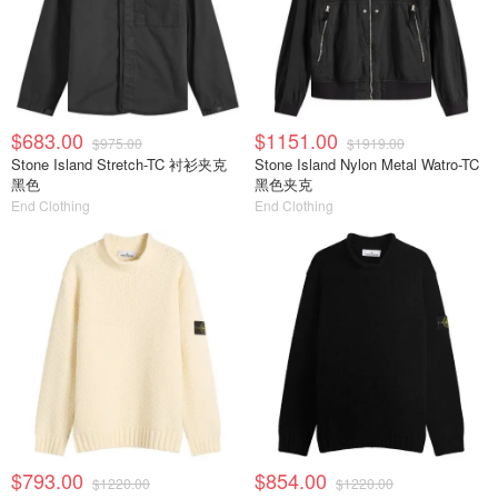
$683.00
$1151.00
$975.00
$1919.00
Stone Island Stretch-TC 衬衫夹克
Stone Island Nylon Metal Watro-TC
黑色
黑色夹克
End Clothing
End Clothing
$793.00
$854.00
$1220.00
$1220.00