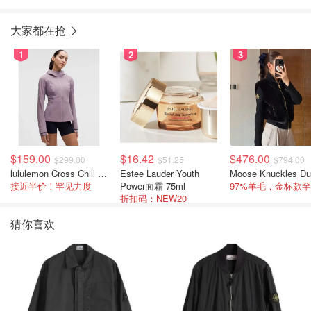
色
大家都在抢
1
2
3
$159.00
$16.42
$476.00
$299.00
$51.25
$794.00
lululemon Cross Chill 女士运动外套
Estee Lauder Youth
接近半价！罕见力度
Power面霜 75ml
折扣码：NEW20
猜你喜欢