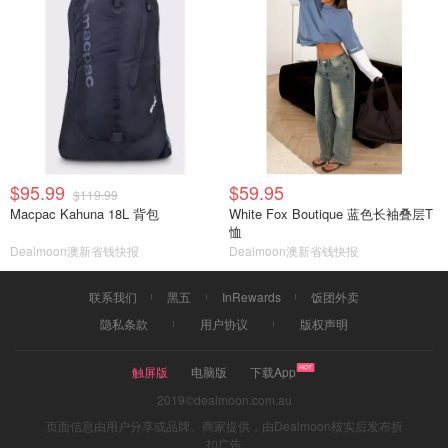
$95.99
$59.95
$119.99
Macpac Kahuna 18L 背包
White Fox Boutique 蓝色长袖叠层T
恤
Dealmoon澳新省钱快报
Dealmoon澳新省钱快报
联系我们
黑五
InRewards
饭团外卖
隐私条款
用户协议
版权声明
触屏版
电脑版
下载App
2019©dealmoon.com.au
页面信息由用户分享或品牌、商家提供，由Dealmoon核实后发布折
扣广告