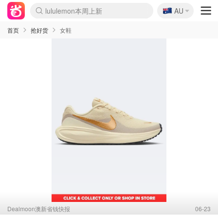
lululemon本周上新
🇦🇺
AU
Sasa美妆护肤3.5折
SSENSE年中3折
FreshBeauty好价汇总
Cettire降价+叠9折
Farfetch折上8折
WWS Coles超市实拍
viagogo二手票捡漏
Myer清仓1折起
The Outnet奢牌1折起
David Jones 3折起
Flannels大牌1折
Perfumes Club护肤1折
AMIRO返校季6.2折
Oweek抽奖送Airpods
Amazon折扣汇总
eToro入金$200送$50
Amazon数码好物
ICONIC本周7.5折
ThedoubleF高奢地板价
Moose Knuckles 6折
丝芙兰5折起
EUFY官网3.7折起
Selenichast首饰2折
Trip机票酒店促销
YSL送5件彩妆礼
Amazon家居好物
BIGBANG巡演开票
David Jones时尚3折
Amazon美妆护肤
雅漾大喷$8
过敏原检测盒$33
伊索独家赠50ml沐浴露
科颜氏送高保湿面霜
SEALIFE海洋馆门票6折
丝塔芙大白罐$16
订阅Newsletter送香薰
Cult Beauty 6.8折
Harrods圣诞日历2.3折
LN-CC奢牌私促3折
d'Alba空姐喷雾$16
EVE LOM套装逆天2折
Bernardelli独家4折
Adore Beauty 6折起
CT圣诞日历
Mytheresa奢品2.7折
首页
抢好货
女鞋
Dealmoon澳新省钱快报
06-23