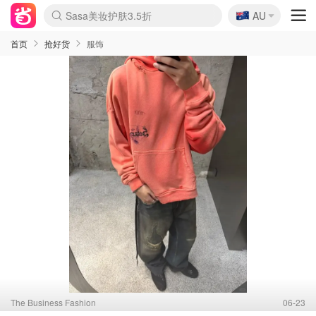
🇦🇺
Sasa美妆护肤3.5折
AU
lululemon折扣上新
SSENSE年中3折
FreshBeauty好价汇总
Cettire降价+叠9折
Farfetch折上8折
WWS Coles超市实拍
viagogo二手票捡漏
Myer清仓1折起
The Outnet奢牌1折起
David Jones 3折起
Flannels大牌1折
Perfumes Club护肤1折
AMIRO返校季6.2折
Oweek抽奖送Airpods
Amazon折扣汇总
eToro入金$200送$50
Amazon数码好物
ICONIC本周7.5折
ThedoubleF高奢地板价
Moose Knuckles 6折
丝芙兰5折起
EUFY官网3.7折起
Selenichast首饰2折
Trip机票酒店促销
YSL送5件彩妆礼
Amazon家居好物
BIGBANG巡演开票
David Jones时尚3折
Amazon美妆护肤
雅漾大喷$8
过敏原检测盒$33
伊索独家赠50ml沐浴露
科颜氏清仓3折
SEALIFE海洋馆门票6折
丝塔芙大白罐$16
订阅Newsletter送香薰
Cult Beauty 6.8折
Harrods圣诞日历2.3折
LN-CC奢牌私促3折
d'Alba空姐喷雾$16
EVE LOM套装逆天2折
Bernardelli独家4折
Adore Beauty 6折起
CT圣诞日历
Mytheresa奢品2.7折
Luxury Escapes 9折
Currentbody美容仪9折
MOON Garden Live
ALLSAINTS美衣3折
Roborock扫地机3.7折
Tingo Life水杯$24
Valentino官网5折
CR洗发护发6.3折
首页
抢好货
服饰
The Business Fashion
06-23