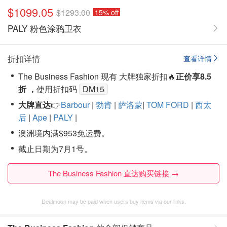
$1099.05
$1293.00
15% off
PALY 粉色涂鸦卫衣
折扣详情
查看详情
The Business Fashion 现有 大牌独家折扣🔥
正价享8.5
折 ，
使用折扣码
DM15
大牌直达
👉
Barbour
|
勃肯
|
萨洛蒙
|
TOM FORD
|
西太
后
|
Ape
|
PALY
|
澳洲境内满$953免运费。
截止日期为7月1号。
The Business Fashion 直达购买链接 →
Dealmoon may be paid when users buy items via our links.