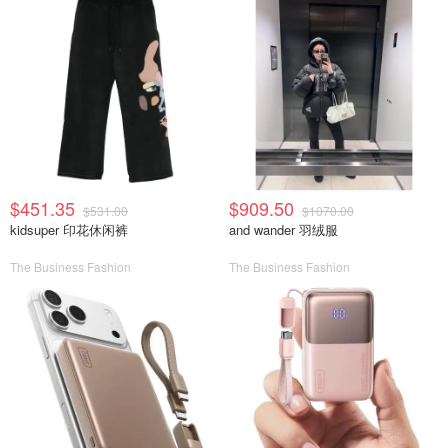
$451.35
$909.50
$531.00
$1070.00
kidsuper 印花休闲裤
and wander 羽绒服
The Business Fashion
The Business Fashion