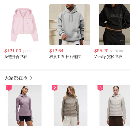
$121.00
$12.64
$95.20
$216.00
$170.00
拉链开合卫衣
棉质卫衣 长袖连帽
Varsity 宽松卫衣
大家都在抢
1
2
3