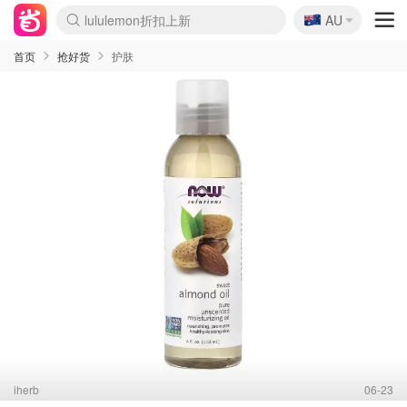
🇦🇺
lululemon折扣上新
AU
Sasa美妆护肤3.5折
SSENSE年中3折
FreshBeauty好价汇总
Cettire降价+叠9折
Farfetch折上8折
WWS Coles超市实拍
viagogo二手票捡漏
Myer清仓1折起
The Outnet奢牌1折起
David Jones 3折起
Flannels大牌1折
Perfumes Club护肤1折
AMIRO返校季6.2折
Oweek抽奖送Airpods
Amazon折扣汇总
eToro入金$200送$50
Amazon数码好物
ICONIC本周7.5折
ThedoubleF高奢地板价
Moose Knuckles 6折
丝芙兰5折起
EUFY官网3.7折起
Selenichast首饰2折
Trip机票酒店促销
YSL送5件彩妆礼
Amazon家居好物
BIGBANG巡演开票
David Jones时尚3折
Amazon美妆护肤
雅漾大喷$8
过敏原检测盒$33
伊索独家赠50ml沐浴露
科颜氏清仓3折
SEALIFE海洋馆门票6折
丝塔芙大白罐$16
订阅Newsletter送香薰
Cult Beauty 6.8折
Harrods圣诞日历2.3折
LN-CC奢牌私促3折
d'Alba空姐喷雾$16
EVE LOM套装逆天2折
Bernardelli独家4折
Adore Beauty 6折起
CT圣诞日历
Mytheresa奢品2.7折
Luxury Escapes 9折
Currentbody美容仪9折
MOON Garden Live
ALLSAINTS美衣3折
Roborock扫地机3.7折
Tingo Life水杯$24
Valentino官网5折
CR洗发护发6.3折
首页
抢好货
护肤
iherb
06-23