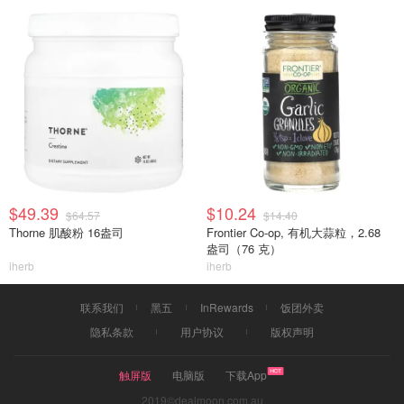
$49.39
$10.24
$64.57
$14.40
Thorne 肌酸粉 16盎司
Frontier Co-op, 有机大蒜粒，2.68
盎司（76 克）
iherb
iherb
联系我们
黑五
InRewards
饭团外卖
隐私条款
用户协议
版权声明
触屏版
电脑版
下载App
2019©dealmoon.com.au