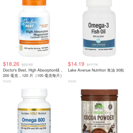
$18.26
$14.19
$22.82
$17.74
Doctor's Best, High Absorption镁，
Lake Avenue Nutrition 鱼油 30粒
200 毫克，120 片（100 毫克每片）
iherb
iherb