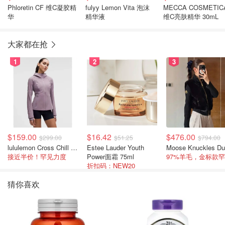
Phloretin CF 维C凝胶精
fulyy Lemon Vita 泡沫
MECCA COSMETIC
华
精华液
维C亮肤精华 30mL
大家都在抢
1
2
3
$159.00
$16.42
$476.00
$299.00
$51.25
$794.00
lululemon Cross Chill 女士运动外套
Estee Lauder Youth
接近半价！罕见力度
Power面霜 75ml
折扣码：NEW20
猜你喜欢