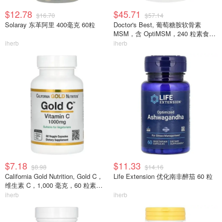
$12.78
$45.71
$16.70
$57.14
Solaray 东革阿里 400毫克 60粒
Doctor's Best, 葡萄糖胺软骨素
MSM，含 OptiMSM，240 粒素食胶
囊
iherb
iherb
$7.18
$11.33
$8.98
$14.16
California Gold Nutrition, Gold C，
Life Extension 优化南非醉茄 60 粒
维生素 C，1,000 毫克，60 粒素食
胶囊
iherb
iherb