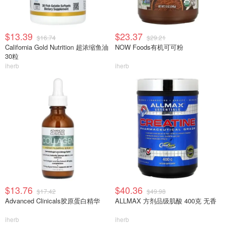
$13.39
$23.37
$16.74
$29.21
California Gold Nutrition 超浓缩鱼油
NOW Foods有机可可粉
30粒
iherb
iherb
$13.76
$40.36
$17.42
$49.98
Advanced Clinicals胶原蛋白精华
ALLMAX 方剂品级肌酸 400克 无香
iherb
iherb