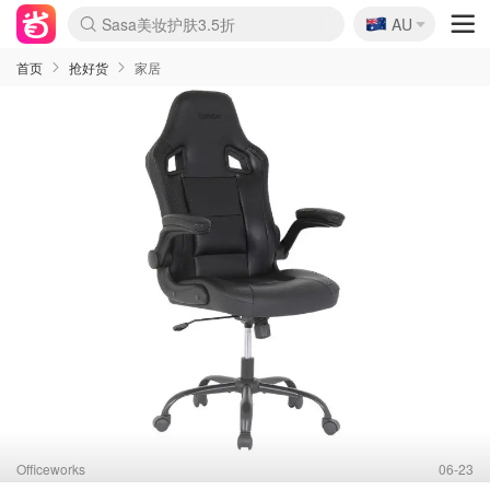
🇦🇺
Sasa美妆护肤3.5折
AU
lululemon折扣上新
SSENSE年中3折
FreshBeauty好价汇总
Cettire降价+叠9折
Farfetch折上8折
WWS Coles超市实拍
viagogo二手票捡漏
Myer清仓1折起
The Outnet奢牌1折起
David Jones 3折起
Flannels大牌1折
Perfumes Club护肤1折
AMIRO返校季6.2折
Oweek抽奖送Airpods
Amazon折扣汇总
eToro入金$200送$50
Amazon数码好物
ICONIC本周7.5折
ThedoubleF高奢地板价
Moose Knuckles 6折
丝芙兰5折起
EUFY官网3.7折起
Selenichast首饰2折
Trip机票酒店促销
YSL送5件彩妆礼
Amazon家居好物
BIGBANG巡演开票
David Jones时尚3折
Amazon美妆护肤
雅漾大喷$8
过敏原检测盒$33
伊索独家赠50ml沐浴露
科颜氏清仓3折
SEALIFE海洋馆门票6折
丝塔芙大白罐$16
订阅Newsletter送香薰
Cult Beauty 6.8折
Harrods圣诞日历2.3折
LN-CC奢牌私促3折
d'Alba空姐喷雾$16
EVE LOM套装逆天2折
Bernardelli独家4折
Adore Beauty 6折起
CT圣诞日历
Mytheresa奢品2.7折
Luxury Escapes 9折
Currentbody美容仪9折
MOON Garden Live
ALLSAINTS美衣3折
Roborock扫地机3.7折
Tingo Life水杯$24
Valentino官网5折
CR洗发护发6.3折
修丽可套装7.4折
首页
抢好货
家居
Officeworks
06-23