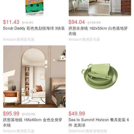
$11.43
$94.04
$14.95
$128.99
Scrub Daddy 彩色免划痕海绵 3块装
拱形全身镜 162x53cm 白色落地穿
衣镜
Amazon澳洲亚马逊
Amazon澳洲亚马逊
$95.99
$49.99
$129.99
拱形落地镜 165x60cm 金色全身穿
Sea to Summit Horizon 餐具套装 6
衣镜
件 龙蒿绿
Amazon澳洲亚马逊
Dealmoon澳新省钱快报