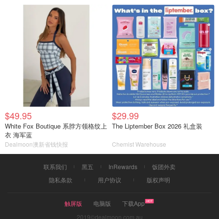
$49.95
$29.99
White Fox Boutique 系脖方领格纹上
The Liptember Box 2026 礼盒装
衣 海军蓝
Dealmoon澳新省钱快报
Chemist Warehouse
联系我们
黑五
InRewards
饭团外卖
隐私条款
用户协议
版权声明
触屏版
电脑版
下载App
2019©dealmoon.com.au