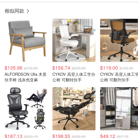
相似同款
$135.96
$156.74
$119.00
$159.95
$229.99
$169.00
ALFORDSON Ulla 木质
CYKOV 高背人体工学办
CYKOV 高背人体工
扶手椅 浅灰色亚麻
公椅 可翻转扶手
公椅 可翻升扶手
$187.13
$198.55
$49.12
$220.15
$289.00
$57.79