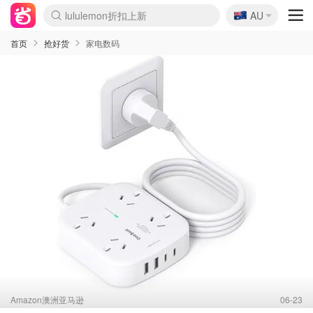
🇦🇺
Sasa美妆护肤3.5折
AU
lululemon折扣上新
SSENSE年中3折
FreshBeauty好价汇总
Cettire降价+叠9折
Farfetch折上8折
WWS Coles超市实拍
viagogo二手票捡漏
Myer清仓1折起
The Outnet奢牌1折起
David Jones 3折起
Flannels大牌1折
Perfumes Club护肤1折
AMIRO返校季6.2折
Oweek抽奖送Airpods
Amazon折扣汇总
eToro入金$200送$50
Amazon数码好物
ICONIC本周7.5折
ThedoubleF高奢地板价
Moose Knuckles 6折
丝芙兰5折起
EUFY官网3.7折起
Selenichast首饰2折
Trip机票酒店促销
YSL送5件彩妆礼
Amazon家居好物
BIGBANG巡演开票
David Jones时尚3折
Amazon美妆护肤
雅漾大喷$8
过敏原检测盒$33
伊索独家赠50ml沐浴露
科颜氏清仓3折
SEALIFE海洋馆门票6折
丝塔芙大白罐$16
订阅Newsletter送香薰
Cult Beauty 6.8折
Harrods圣诞日历2.3折
LN-CC奢牌私促3折
d'Alba空姐喷雾$16
EVE LOM套装逆天2折
Bernardelli独家4折
Adore Beauty 6折起
CT圣诞日历
Mytheresa奢品2.7折
Luxury Escapes 9折
Currentbody美容仪9折
MOON Garden Live
ALLSAINTS美衣3折
Roborock扫地机3.7折
Tingo Life水杯$24
Valentino官网5折
CR洗发护发6.3折
首页
抢好货
家电数码
Amazon澳洲亚马逊
06-23