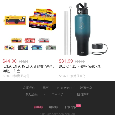
$44.00
$31.99
$55.00
$39.99
KODAKCHARMERA 迷你数码相机
BUZIO 1.2L 不锈钢保温水瓶
钥匙扣 单盒
Amazon澳洲亚马逊
Amazon澳洲亚马逊
联系我们
黑五
InRewards
饭团外卖
隐私条款
用户协议
版权声明
触屏版
电脑版
下载App
2019©dealmoon.com.au