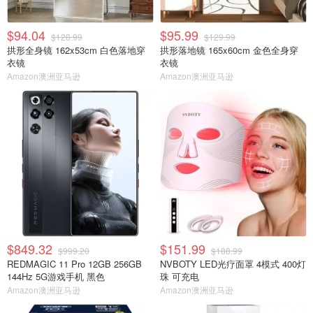
$94.04
$95.99
$128.99
$129.99
拱形全身镜 162x53cm 白色落地穿
拱形落地镜 165x60cm 金色全身穿
衣镜
衣镜
Amazon澳洲亚马逊
Amazon澳洲亚马逊
$849.32
$151.99
$999.20
$188.99
REDMAGIC 11 Pro 12GB 256GB
NVBOTY LED光疗面罩 4模式 400灯
144Hz 5G游戏手机 黑色
珠 可充电
Amazon澳洲亚马逊
Amazon澳洲亚马逊