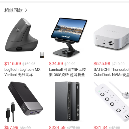
相似同款
$115.99
$24.99
$575.98
$169.95
$29.99
$719.99
Logitech Logitech MX
Lamicall 可调节iPad支
SATECHI Thunderbol
Vertical 无线鼠标
架 360°旋转 超薄折叠
CubeDock NVMe硬
银色 80Gbps 140W
坞
$57.99
$234.59
$31.34
$64.99
$275.99
$42.99