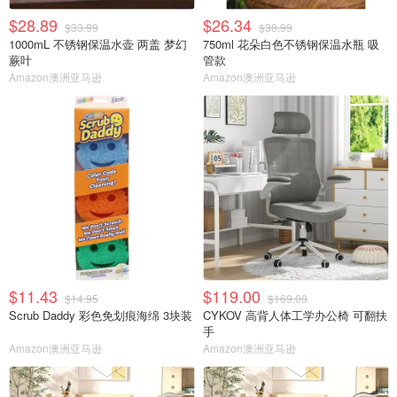
$28.89
$26.34
$33.99
$30.99
1000mL 不锈钢保温水壶 两盖 梦幻
750ml 花朵白色不锈钢保温水瓶 吸
蕨叶
管款
Amazon澳洲亚马逊
Amazon澳洲亚马逊
$11.43
$119.00
$14.95
$169.00
Scrub Daddy 彩色免划痕海绵 3块装
CYKOV 高背人体工学办公椅 可翻扶
手
Amazon澳洲亚马逊
Amazon澳洲亚马逊