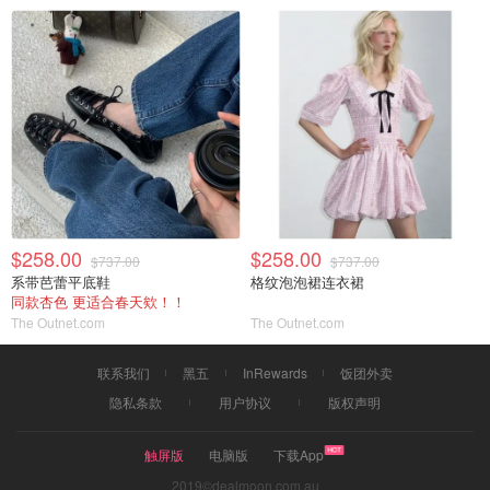
$258.00
$258.00
$737.00
$737.00
系带芭蕾平底鞋
格纹泡泡裙连衣裙
同款杏色 更适合春天欸！！
The Outnet.com
The Outnet.com
联系我们
黑五
InRewards
饭团外卖
隐私条款
用户协议
版权声明
触屏版
电脑版
下载App
2019©dealmoon.com.au