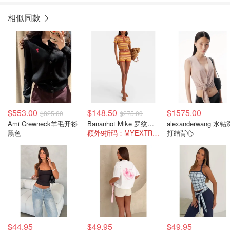
相似同款
$553.00
$148.50
$1575.00
$825.00
$275.00
Ami Crewneck羊毛开衫
Bananhot Mike 罗纹条纹短款POLO衫
alexanderwang 水钻
黑色
额外9折码：MYEXTRA10
打结背心
$44.95
$49.95
$49.95