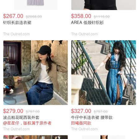
$267.00
$358.00
$2666.00
$1116.00
针织长款连衣裙
AREA 低领针织衫
The Outnet.com
The Outnet.com
$279.00
$327.00
$797.00
$797.00
波点粗花呢西装外套
牛仔中长连衣裙 腰带款
@星星仔，版权属于原作者
田曦薇同款
The Outnet.com
The Outnet.com