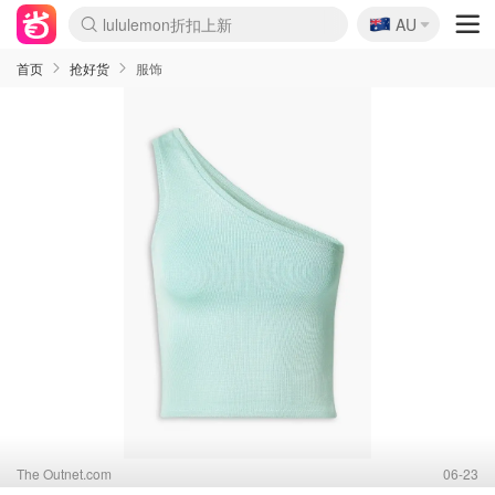
lululemon折扣上新
🇦🇺
Sasa美妆护肤3.5折
AU
SSENSE年中2.5折
FreshBeauty好价汇总
Cettire降价+叠9折
WWS Coles超市实拍
viagogo二手票捡漏
Myer超级周末
The Outnet奢牌1折起
David Jones 3折起
Flannels大牌1折
Perfumes Club护肤1折
AMIRO面罩$251
Amazon折扣汇总
eToro入金$200送$50
Amazon数码好物
ICONIC本周7.5折
ThedoubleF高奢地板价
Moose Knuckles 6折
丝芙兰5折起
EUFY摄像头$98
Selenichast首饰2折
Trip机票酒店促销
YSL送5件彩妆礼
Amazon家居好物
Amazon美妆护肤
雅漾大喷$8
过敏原检测盒$33
伊索独家赠50ml沐浴露
科颜氏高保湿面霜$29
SEALIFE海洋馆门票6折
丝塔芙大白罐$16
订阅Newsletter送香薰
Cult Beauty 6.8折
Harrods圣诞日历$525
LN-CC奢牌私促3折
d'Alba空姐喷雾$16
EVE LOM套装£56
Bernardelli独家4折
Adore Beauty 6折起
CT圣诞日历
Mytheresa奢品2.7折
Luxury Escapes 9折
Currentbody美容仪$881
MOON Garden Live
Roborock扫地机$649
Tingo Life水杯$24
Valentino官网5折
CR洗护套装$23
修丽可4件套$159
Myer彩妆2件7折
GANNI官网4.5折
Stylevana韩妆4折
Tessabit高奢8.5折
OGX洗发水$11
Amazon阿德莱德次日达
卡诗8.5折+赠礼
Philips Hue灯具8折
首页
抢好货
服饰
The Outnet.com
06-23