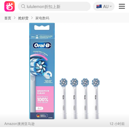
🇦🇺
lululemon折扣上新
Sasa美妆护肤3.5折
AU
SSENSE年中3折
FreshBeauty好价汇总
Cettire降价+叠9折
WWS Coles超市实拍
viagogo二手票捡漏
Myer超级周末1折
The Outnet奢牌1折起
David Jones 3折起
Flannels大牌1折
Perfumes Club护肤1折
AMIRO返校季6.2折
Amazon折扣汇总
eToro入金$200送$50
Amazon数码好物
ICONIC本周7.5折
ThedoubleF高奢地板价
Moose Knuckles 6折
丝芙兰5折起
EUFY官网3.7折起
Selenichast首饰2折
Trip机票酒店促销
YSL送5件彩妆礼
Amazon家居好物
Amazon美妆护肤
雅漾大喷$8
过敏原检测盒$33
伊索独家赠50ml沐浴露
科颜氏清仓3折
SEALIFE海洋馆门票6折
丝塔芙大白罐$16
订阅Newsletter送香薰
Cult Beauty 6.8折
Harrods圣诞日历2.3折
LN-CC奢牌私促3折
d'Alba空姐喷雾$16
EVE LOM套装逆天2折
Bernardelli独家4折
Adore Beauty 6折起
CT圣诞日历
Mytheresa奢品2.7折
Luxury Escapes 9折
Currentbody美容仪9折
MOON Garden Live
Roborock扫地机3.7折
Tingo Life水杯$24
Valentino官网5折
CR洗发护发6.3折
修丽可套装7.4折
Myer彩妆2件7折
GANNI官网4.5折
Stylevana韩妆4折
Tessabit高奢8.5折
OGX洗护4折
Amazon阿德莱德次日达
卡诗8.5折+赠礼
Philips Hue灯具8折
首页
抢好货
家电数码
Amazon澳洲亚马逊
12 小时前