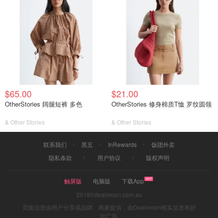
$65.00
$21.00
OtherStories 阔腿短裤 多色
OtherStories 修身棉质T恤 罗纹圆领
& Other Stories
& Other Stories
联系我们
黑五
InRewards
饭团外卖
隐私条款
用户协议
版权声明
触屏版
电脑版
下载App
2019©dealmoon.com.au
页面信息由用户分享或品牌、商家提供，由Dealmoon核实后发布折
扣广告