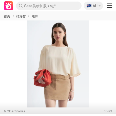
🇦🇺
Sasa美妆护肤3.5折
AU
lululemon折扣上新
SSENSE年中3折
FreshBeauty好价汇总
Cettire降价+叠9折
Farfetch折上8折
WWS Coles超市实拍
viagogo二手票捡漏
Myer清仓1折起
The Outnet奢牌1折起
David Jones 3折起
Flannels大牌1折
Perfumes Club护肤1折
AMIRO返校季6.2折
Oweek抽奖送Airpods
Amazon折扣汇总
eToro入金$200送$50
Amazon数码好物
ICONIC本周7.5折
ThedoubleF高奢地板价
Moose Knuckles 6折
丝芙兰5折起
EUFY官网3.7折起
Selenichast首饰2折
Trip机票酒店促销
YSL送5件彩妆礼
Amazon家居好物
BIGBANG巡演开票
David Jones时尚3折
Amazon美妆护肤
雅漾大喷$8
过敏原检测盒$33
伊索独家赠50ml沐浴露
科颜氏清仓3折
SEALIFE海洋馆门票6折
丝塔芙大白罐$16
订阅Newsletter送香薰
Cult Beauty 6.8折
Harrods圣诞日历2.3折
LN-CC奢牌私促3折
d'Alba空姐喷雾$16
EVE LOM套装逆天2折
Bernardelli独家4折
Adore Beauty 6折起
CT圣诞日历
Mytheresa奢品2.7折
Luxury Escapes 9折
Currentbody美容仪9折
卡诗9折+赠4件礼
MOON Garden Live
ALLSAINTS美衣3折
Roborock扫地机3.7折
Tingo Life水杯$24
Valentino官网5折
CR洗发护发6.3折
首页
抢好货
服饰
& Other Stories
06-23