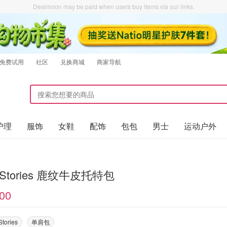
Dealmoon may be paid when users buy items via our links.
免费试用
社区
兑换商城
商家导航
护理
服饰
女鞋
配饰
包包
男士
运动户外
erStories 鹿纹牛皮托特包
00
Stories
单肩包