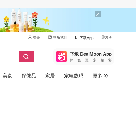
联系我们
澳洲
登录
下载App
🇺🇸
美国
下载 DealMoon App
体验更多精彩
🇨🇳
中国
美食
保健品
家居
家电数码
更多
🇨🇦
加拿大
🇬🇧
汽车
英国
旅游
🇩🇪
德国
母婴儿童
🇫🇷
法国
🇮🇹
意大利