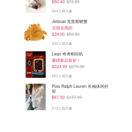
$50.40
$72.00
944人感兴趣
Jellycat 克里斯螃蟹
丑萌丑萌的
$39.00
$59.99
930人感兴趣
Lego 咚奇刚街机
重磅新品首折！
$223.99
$279.99
883人感兴趣
Polo Ralph Lauren 长袖休闲衬
衫
$67.50
$137.00
813人感兴趣