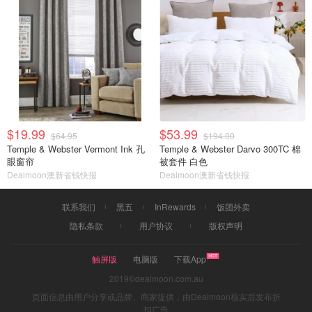
$19.99
$53.99
$64.95
$194.00
Temple & Webster Vermont Ink 孔
Temple & Webster Darvo 300TC 棉
眼窗帘
被套件 白色
Dealmoon澳新省钱快报
Dealmoon澳新省钱快报
联系我们
黑五
InRewards
饭团外卖
隐私条款
用户协议
版权声明
触屏版
电脑版
下载App
2019©dealmoon.com.au
页面信息由用户分享或品牌、商家提供，由Dealmoon核实后发布折
扣广告