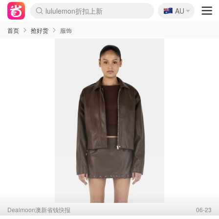
🇦🇺
Sasa美妆护肤3.5折
AU
SSENSE年中3折
FreshBeauty好价汇总
Cettire降价+叠9折
Farfetch折上8折
WWS Coles超市实拍
viagogo二手票捡漏
Myer超级周末1折
The Outnet奢牌1折起
David Jones 3折起
Flannels大牌1折
Perfumes Club护肤1折
AMIRO返校季6.2折
Oweek抽奖送Airpods
Amazon折扣汇总
eToro入金$200送$50
Amazon数码好物
ICONIC本周7.5折
ThedoubleF高奢地板价
Moose Knuckles 6折
丝芙兰5折起
EUFY官网3.7折起
Selenichast首饰2折
Trip机票酒店促销
YSL送5件彩妆礼
Amazon家居好物
BIGBANG巡演开票
David Jones时尚3折
Amazon美妆护肤
雅漾大喷$8
过敏原检测盒$33
伊索独家赠50ml沐浴露
科颜氏清仓3折
SEALIFE海洋馆门票6折
丝塔芙大白罐$16
订阅Newsletter送香薰
Cult Beauty 6.8折
Harrods圣诞日历2.3折
LN-CC奢牌私促3折
d'Alba空姐喷雾$16
EVE LOM套装逆天2折
Bernardelli独家4折
Adore Beauty 6折起
CT圣诞日历
Mytheresa奢品2.7折
Luxury Escapes 9折
Currentbody美容仪9折
MOON Garden Live
ALLSAINTS美衣3折
Roborock扫地机3.7折
Tingo Life水杯$24
Valentino官网5折
CR洗发护发6.3折
修丽可套装7.4折
Myer彩妆2件7折
GANNI官网4.5折
Stylevana韩妆4折
Tessabit高奢8.5折
OGX洗护4折
首页
抢好货
服饰
Dealmoon澳新省钱快报
06-23