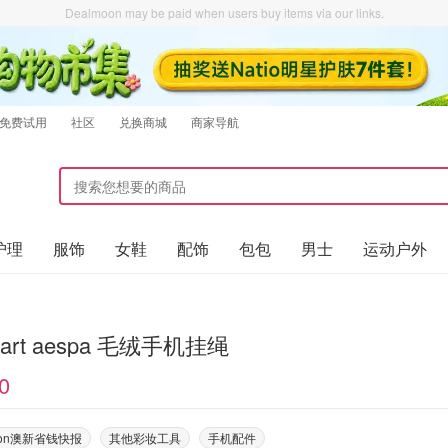
Dealmoon may be paid when users buy items via our links.
免费试用
社区
兑换商城
商家导航
护理
服饰
女鞋
配饰
包包
男士
运动户外
mart aespa 毛绒手机挂绳
0
oon澳新省钱快报
其他彩妆工具
手机配件