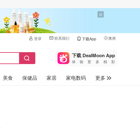
联系我们
澳洲
登录
下载App
🇺🇸
美国
下载 DealMoon App
体验更多精彩
🇨🇳
中国
美食
保健品
家居
家电数码
更多
🇨🇦
加拿大
🇬🇧
汽车
英国
旅游
🇩🇪
德国
母婴儿童
🇫🇷
法国
🇮🇹
意大利