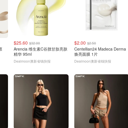
$25.60
$2.00
$32.00
$2.50
票
Arencia 维生素C谷胱甘肽亮肤
Centellian24 Madeca Derma
精华 95ml
焕亮面膜 1片
Dealmoon澳新省钱快报
Dealmoon澳新省钱快报