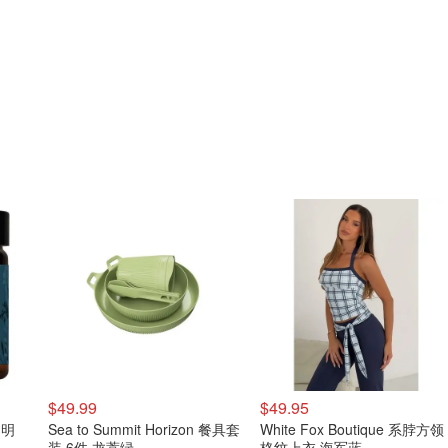
$49.99
$49.95
 透明
Sea to Summit Horizon 餐具套
White Fox Boutique 系脖方领
装 6件 龙蒿绿
格纹上衣 海军蓝