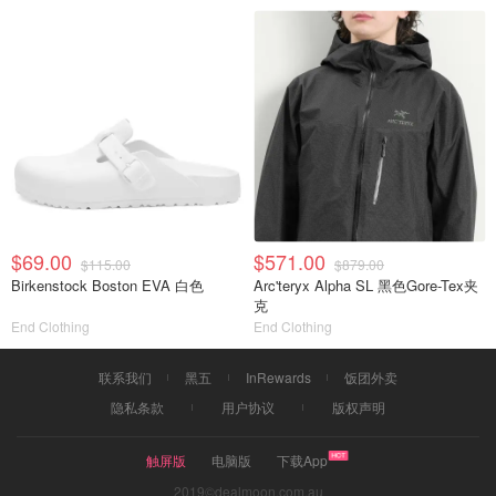
$69.00
$571.00
$115.00
$879.00
Birkenstock Boston EVA 白色
Arc'teryx Alpha SL 黑色Gore-Tex夹
克
End Clothing
End Clothing
联系我们
黑五
InRewards
饭团外卖
隐私条款
用户协议
版权声明
触屏版
电脑版
下载App
2019©dealmoon.com.au