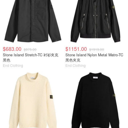
$683.00
$1151.00
$975.00
$1919.00
Stone Island Stretch-TC 衬衫夹克
Stone Island Nylon Metal Watro-TC
黑色
黑色夹克
End Clothing
End Clothing