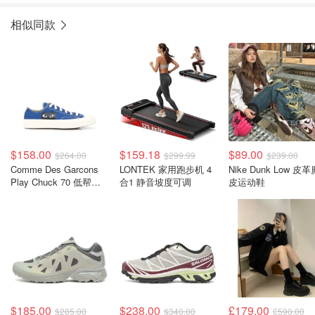
相似同款
$158.00
$159.18
$89.00
$264.00
$299.99
$239.00
Comme Des Garcons
LONTEK 家用跑步机 4
Nike Dunk Low 皮革
Play Chuck 70 低帮帆
合1 静音坡度可调
皮运动鞋
布鞋
$185.00
$238.00
£179.00
$285.00
$340.00
£590.00