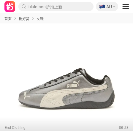
🇦🇺
Sasa美妆护肤3.5折
AU
lululemon折扣上新
SSENSE年中3折
FreshBeauty好价汇总
Cettire降价+叠9折
WWS Coles超市实拍
viagogo二手票捡漏
Myer超级周末1折
The Outnet奢牌1折起
David Jones 3折起
Flannels大牌1折
Perfumes Club护肤1折
AMIRO返校季6.2折
Amazon折扣汇总
eToro入金$200送$50
Amazon数码好物
ICONIC本周7.5折
ThedoubleF高奢地板价
Moose Knuckles 6折
丝芙兰5折起
EUFY官网3.7折起
Selenichast首饰2折
Trip机票酒店促销
YSL送5件彩妆礼
Amazon家居好物
Amazon美妆护肤
雅漾大喷$8
过敏原检测盒$33
伊索独家赠50ml沐浴露
科颜氏清仓3折
SEALIFE海洋馆门票6折
丝塔芙大白罐$16
订阅Newsletter送香薰
Cult Beauty 6.8折
Harrods圣诞日历2.3折
LN-CC奢牌私促3折
d'Alba空姐喷雾$16
EVE LOM套装逆天2折
Bernardelli独家4折
Adore Beauty 6折起
CT圣诞日历
Mytheresa奢品2.7折
Luxury Escapes 9折
Currentbody美容仪9折
MOON Garden Live
Roborock扫地机3.7折
Tingo Life水杯$24
Valentino官网5折
CR洗发护发6.3折
修丽可套装7.4折
Myer彩妆2件7折
GANNI官网4.5折
Stylevana韩妆4折
Tessabit高奢8.5折
OGX洗护4折
Amazon阿德莱德次日达
卡诗8.5折+赠礼
Philips Hue灯具8折
首页
抢好货
女鞋
End Clothing
06-23