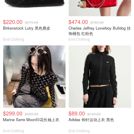
$220.00
$474.00
$275.00
$790.00
Birkenstock Lutry 黑色麂皮
Charles Jeffrey Loverboy Bulldog 挂
饰桶包 红粉色
End Clothing
End Clothing
$299.00
$89.00
$499.00
$149.00
Marine Serre Moon印花长袖上衣
Adidas 钩针运动上衣 黑色
End Clothing
End Clothing