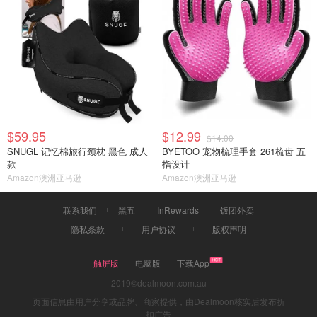
$59.95
$12.99
$14.00
SNUGL 记忆棉旅行颈枕 黑色 成人
BYETOO 宠物梳理手套 261梳齿 五
款
指设计
Amazon澳洲亚马逊
Amazon澳洲亚马逊
联系我们
黑五
InRewards
饭团外卖
隐私条款
用户协议
版权声明
触屏版
电脑版
下载App
2019©dealmoon.com.au
页面信息由用户分享或品牌、商家提供，由Dealmoon核实后发布折
扣广告