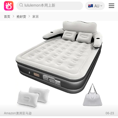
🇦🇺
Sasa美妆护肤3.5折
AU
lululemon本周上新
SSENSE年中3折
FreshBeauty好价汇总
Cettire降价+叠9折
Farfetch折上8折
WWS Coles超市实拍
viagogo二手票捡漏
Myer清仓1折起
The Outnet奢牌1折起
David Jones 3折起
Flannels大牌1折
Perfumes Club护肤1折
AMIRO返校季6.2折
Oweek抽奖送Airpods
Amazon折扣汇总
eToro入金$200送$50
Amazon数码好物
ICONIC本周7.5折
ThedoubleF高奢地板价
Moose Knuckles 6折
丝芙兰5折起
EUFY官网3.7折起
Selenichast首饰2折
Trip机票酒店促销
YSL送5件彩妆礼
Amazon家居好物
BIGBANG巡演开票
David Jones时尚3折
Amazon美妆护肤
雅漾大喷$8
过敏原检测盒$33
伊索独家赠50ml沐浴露
科颜氏送高保湿面霜
CW药房打折海报
SEALIFE海洋馆门票6折
丝塔芙大白罐$16
订阅Newsletter送香薰
Cult Beauty 6.8折
Harrods圣诞日历2.3折
LN-CC奢牌私促3折
d'Alba空姐喷雾$16
EVE LOM套装逆天2折
Bernardelli独家4折
Adore Beauty 6折起
CT圣诞日历
Mytheresa奢品2.7折
首页
抢好货
家居
Amazon澳洲亚马逊
06-23