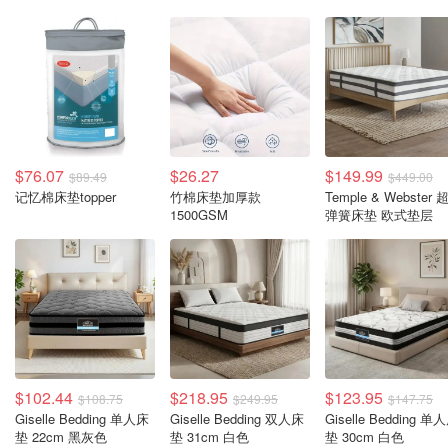
$76.07
$26.27
$149.99
$89.49
$449.00
记忆棉床垫topper
竹棉床垫加厚款
Temple & Webster 
1500GSM
弹簧床垫 欧式垫层
$102.44
$218.95
$123.95
$108.75
$249.95
$147.75
Giselle Bedding 单人床
Giselle Bedding 双人床
Giselle Bedding 单
垫 22cm 黑灰色
垫 31cm 白色
垫 30cm 白色