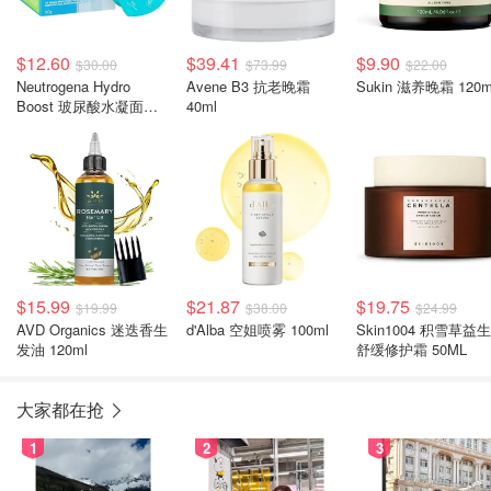
$12.60
$39.41
$9.90
$30.00
$73.99
$22.00
Neutrogena Hydro
Avene B3 抗老晚霜
Sukin 滋养晚霜 120m
Boost 玻尿酸水凝面霜
40ml
50g
$15.99
$21.87
$19.75
$19.99
$38.00
$24.99
AVD Organics 迷迭香生
d'Alba 空姐喷雾 100ml
Skin1004 积雪草益
发油 120ml
舒缓修护霜 50ML
大家都在抢
1
2
3