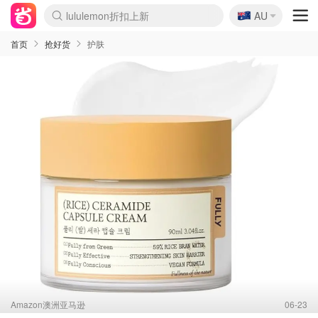
🇦🇺
Sasa美妆护肤3.5折
AU
lululemon折扣上新
SSENSE年中2.5折
FreshBeauty好价汇总
Cettire降价+叠9折
WWS Coles超市实拍
viagogo二手票捡漏
Myer超级周末
The Outnet奢牌1折起
David Jones 3折起
Flannels大牌1折
Perfumes Club护肤1折
AMIRO面罩$251
Amazon折扣汇总
eToro入金$200送$50
Amazon数码好物
ICONIC本周7.5折
ThedoubleF高奢地板价
Moose Knuckles 6折
丝芙兰5折起
EUFY摄像头$98
Selenichast首饰2折
Trip机票酒店促销
YSL送5件彩妆礼
Amazon家居好物
Amazon美妆护肤
雅漾大喷$8
过敏原检测盒$33
伊索独家赠50ml沐浴露
科颜氏高保湿面霜$29
SEALIFE海洋馆门票6折
丝塔芙大白罐$16
订阅Newsletter送香薰
Cult Beauty 6.8折
Harrods圣诞日历$525
LN-CC奢牌私促3折
d'Alba空姐喷雾$16
EVE LOM套装£56
Bernardelli独家4折
Adore Beauty 6折起
CT圣诞日历
Mytheresa奢品2.7折
Luxury Escapes 9折
Currentbody美容仪$881
MOON Garden Live
Roborock扫地机$649
Tingo Life水杯$24
Valentino官网5折
CR洗护套装$23
修丽可4件套$159
Myer彩妆2件7折
GANNI官网4.5折
Stylevana韩妆4折
Tessabit高奢8.5折
OGX洗发水$11
Amazon阿德莱德次日达
卡诗8.5折+赠礼
Philips Hue灯具8折
首页
抢好货
护肤
Amazon澳洲亚马逊
06-23