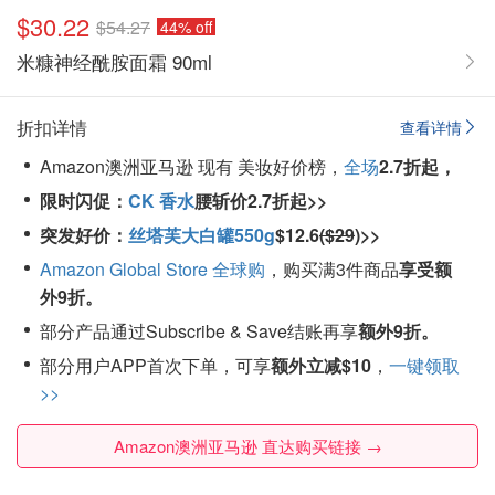
$30.22
$54.27
44% off
米糠神经酰胺面霜 90ml
折扣详情
查看详情
Amazon澳洲亚马逊 现有 美妆好价榜，
全场
2.7折起，
限时闪促：
CK 香水
腰斩价2.7折起>>
突发好价：
丝塔芙大白罐550g
$12.6
($29
)>>
Amazon Global Store 全球购
，购买满3件商品
享受额
外9折。
部分产品通过Subscribe & Save结账再享
额外9折。
部分用户APP首次下单，可享
额外立减$10
，
一键领取
>>
Amazon澳洲亚马逊 直达购买链接 →