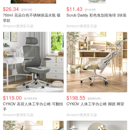
$26.34
$11.43
$30.99
$14.95
750ml 花朵白色不锈钢保温水瓶 吸
Scrub Daddy 彩色免划痕海绵 3块装
管款
Amazon澳洲亚马逊
Amazon澳洲亚马逊
$119.00
$198.55
$169.00
$289.00
CYKOV 高背人体工学办公椅 可翻扶
CYKOV 人体工学办公椅 脚踏 网背
手
Amazon澳洲亚马逊
Amazon澳洲亚马逊