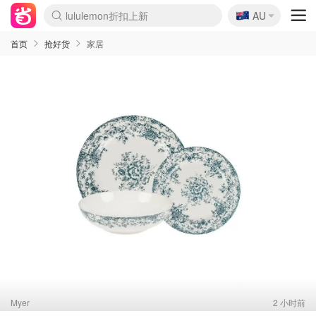
🇦🇺
Sasa美妆护肤3.5折
AU
lululemon折扣上新
SSENSE年中3折
FreshBeauty好价汇总
Cettire降价+叠9折
WWS Coles超市实拍
viagogo二手票捡漏
Myer超级周末1折
The Outnet奢牌1折起
David Jones 3折起
Flannels大牌1折
Perfumes Club护肤1折
AMIRO返校季6.2折
Amazon折扣汇总
eToro入金$200送$50
Amazon数码好物
ICONIC本周7.5折
ThedoubleF高奢地板价
Moose Knuckles 6折
丝芙兰5折起
EUFY官网3.7折起
Selenichast首饰2折
Trip机票酒店促销
YSL送5件彩妆礼
Amazon家居好物
Amazon美妆护肤
雅漾大喷$8
过敏原检测盒$33
伊索独家赠50ml沐浴露
科颜氏清仓3折
SEALIFE海洋馆门票6折
丝塔芙大白罐$16
订阅Newsletter送香薰
Cult Beauty 6.8折
Harrods圣诞日历2.3折
LN-CC奢牌私促3折
d'Alba空姐喷雾$16
EVE LOM套装逆天2折
Bernardelli独家4折
Adore Beauty 6折起
CT圣诞日历
Mytheresa奢品2.7折
Luxury Escapes 9折
Currentbody美容仪9折
MOON Garden Live
ALLSAINTS美衣3折
Roborock扫地机3.7折
Tingo Life水杯$24
Valentino官网5折
CR洗发护发6.3折
修丽可套装7.4折
Myer彩妆2件7折
GANNI官网4.5折
Stylevana韩妆4折
Tessabit高奢8.5折
OGX洗护4折
Amazon阿德莱德次日达
卡诗8.5折+赠礼
Philips Hue灯具8折
首页
抢好货
家居
Myer
2 小时前