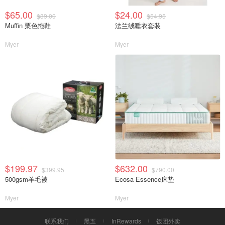
$65.00
$24.00
$89.00
$54.95
Muffin 栗色拖鞋
法兰绒睡衣套装
Myer
Myer
$199.97
$632.00
$399.95
$790.00
500gsm羊毛被
Ecosa Essence床垫
Myer
Myer
联系我们
黑五
InRewards
饭团外卖