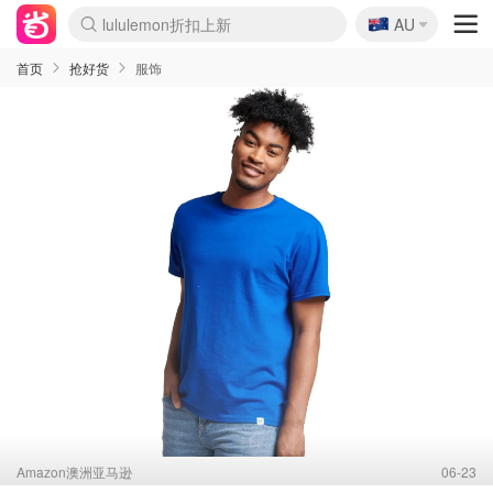
🇦🇺
Sasa美妆护肤3.5折
AU
lululemon折扣上新
SSENSE年中3折
FreshBeauty好价汇总
Cettire降价+叠9折
Farfetch折上8折
WWS Coles超市实拍
viagogo二手票捡漏
Myer清仓1折起
The Outnet奢牌1折起
David Jones 3折起
Flannels大牌1折
Perfumes Club护肤1折
AMIRO返校季6.2折
Oweek抽奖送Airpods
Amazon折扣汇总
eToro入金$200送$50
Amazon数码好物
ICONIC本周7.5折
ThedoubleF高奢地板价
Moose Knuckles 6折
丝芙兰5折起
EUFY官网3.7折起
Selenichast首饰2折
Trip机票酒店促销
YSL送5件彩妆礼
Amazon家居好物
BIGBANG巡演开票
David Jones时尚3折
Amazon美妆护肤
雅漾大喷$8
过敏原检测盒$33
伊索独家赠50ml沐浴露
科颜氏清仓3折
SEALIFE海洋馆门票6折
丝塔芙大白罐$16
订阅Newsletter送香薰
Cult Beauty 6.8折
Harrods圣诞日历2.3折
LN-CC奢牌私促3折
d'Alba空姐喷雾$16
EVE LOM套装逆天2折
Bernardelli独家4折
Adore Beauty 6折起
CT圣诞日历
Mytheresa奢品2.7折
Luxury Escapes 9折
Currentbody美容仪9折
卡诗9折+赠4件礼
MOON Garden Live
ALLSAINTS美衣3折
Roborock扫地机3.7折
Tingo Life水杯$24
Valentino官网5折
CR洗发护发6.3折
首页
抢好货
服饰
Amazon澳洲亚马逊
06-23