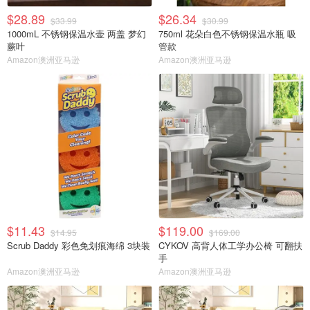
$28.89
$26.34
$33.99
$30.99
1000mL 不锈钢保温水壶 两盖 梦幻
750ml 花朵白色不锈钢保温水瓶 吸
蕨叶
管款
Amazon澳洲亚马逊
Amazon澳洲亚马逊
$11.43
$119.00
$14.95
$169.00
Scrub Daddy 彩色免划痕海绵 3块装
CYKOV 高背人体工学办公椅 可翻扶
手
Amazon澳洲亚马逊
Amazon澳洲亚马逊