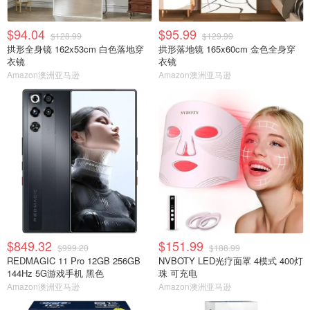
$94.04
$95.99
$128.99
$129.99
拱形全身镜 162x53cm 白色落地穿
拱形落地镜 165x60cm 金色全身穿
衣镜
衣镜
Amazon澳洲亚马逊
Amazon澳洲亚马逊
$849.32
$151.99
$999.20
$188.99
REDMAGIC 11 Pro 12GB 256GB
NVBOTY LED光疗面罩 4模式 400灯
144Hz 5G游戏手机 黑色
珠 可充电
Amazon澳洲亚马逊
Amazon澳洲亚马逊