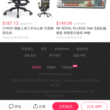
$187.13
$149.99
$220.15
$159.99
CYKOV 网眼人体工学办公椅 可调脚
RK ROYAL KLUDGE S98 无线机械
踏头枕
键盘 智能显示旋钮 98键
Amazon澳洲亚马逊
Amazon澳洲亚马逊
联系我们
黑五
InRewards
饭团外卖
隐私条款
用户协议
版权声明
触屏版
电脑版
下载App
2019©dealmoon.com.au
页面信息由用户分享或品牌、商家提供，由Dealmoon核实后发布折
扣广告
Dealmoon may get paid by brands or deals when user buy
through links
立即购买
评论
分享
打开 APP