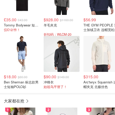
£35.00
$928.00
$56.99
£43.00
$1160.00
Tommy Bodywear 短袖T恤 3件装
羊毛夹克
THE GYM PEOPLE
仅£12/件！
士加绒卫衣 连帽宽松
折扣码：WLCM-20
$18.00
$90.00
$315.00
$80.00
$149.00
Ben Sherman 标志款男
冲锋衣
Arc'teryx Squamish
士短袖POLO衫
始祖鸟平替了！
帽夹克 北极丝色
大家都在抢
1
2
3