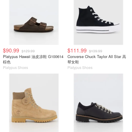
$90.99
$111.99
$129.99
$139.99
Platypus Hawaii 油皮凉鞋 G100614
Converse Chuck Taylor All Star 高
棕色
帮女鞋
Platypus Shoes
Platypus Shoes