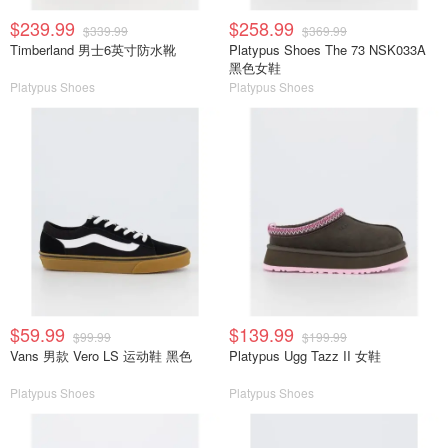
$239.99
$258.99
$339.99
$369.99
Timberland 男士6英寸防水靴
Platypus Shoes The 73 NSK033A
黑色女鞋
Platypus Shoes
Platypus Shoes
$59.99
$139.99
$99.99
$199.99
Vans 男款 Vero LS 运动鞋 黑色
Platypus Ugg Tazz II 女鞋
Platypus Shoes
Platypus Shoes