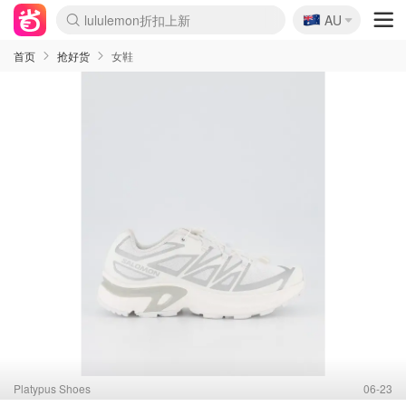
lululemon折扣上新
🇦🇺
Sasa美妆护肤3.5折
AU
SSENSE年中2.5折
FreshBeauty好价汇总
Cettire降价+叠9折
WWS Coles超市实拍
viagogo二手票捡漏
Myer超级周末
The Outnet奢牌1折起
David Jones 3折起
Flannels大牌1折
Perfumes Club护肤1折
AMIRO面罩$251
Amazon折扣汇总
eToro入金$200送$50
Amazon数码好物
ICONIC本周7.5折
ThedoubleF高奢地板价
Moose Knuckles 6折
丝芙兰5折起
EUFY摄像头$98
Selenichast首饰2折
Trip机票酒店促销
YSL送5件彩妆礼
Amazon家居好物
Amazon美妆护肤
雅漾大喷$8
过敏原检测盒$33
伊索独家赠50ml沐浴露
科颜氏高保湿面霜$29
SEALIFE海洋馆门票6折
丝塔芙大白罐$16
订阅Newsletter送香薰
Cult Beauty 6.8折
Harrods圣诞日历$525
LN-CC奢牌私促3折
d'Alba空姐喷雾$16
EVE LOM套装£56
Bernardelli独家4折
Adore Beauty 6折起
CT圣诞日历
Mytheresa奢品2.7折
Luxury Escapes 9折
Currentbody美容仪$881
MOON Garden Live
Roborock扫地机$649
Tingo Life水杯$24
Valentino官网5折
CR洗护套装$23
修丽可4件套$159
Myer彩妆2件7折
GANNI官网4.5折
Stylevana韩妆4折
Tessabit高奢8.5折
OGX洗发水$11
Amazon阿德莱德次日达
卡诗8.5折+赠礼
Philips Hue灯具8折
首页
抢好货
女鞋
Platypus Shoes
06-23