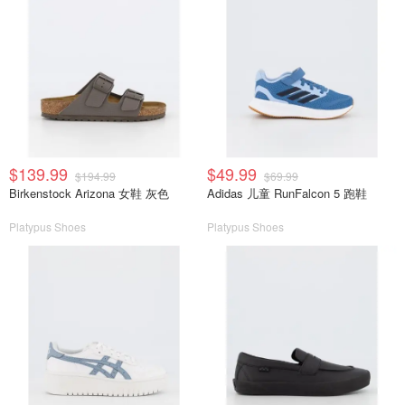
$139.99
$49.99
$194.99
$69.99
Birkenstock Arizona 女鞋 灰色
Adidas 儿童 RunFalcon 5 跑鞋
Platypus Shoes
Platypus Shoes