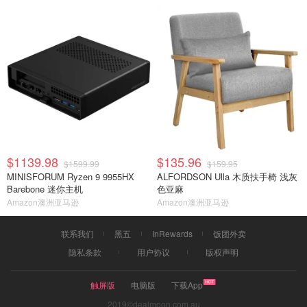
$1139.98
$135.96
$1599.99
$159.95
MINISFORUM Ryzen 9 9955HX
ALFORDSON Ulla 木质扶手椅 浅灰
Barebone 迷你主机
色亚麻
Amazon澳洲亚马逊
Amazon澳洲亚马逊
联系我们
黑五
InRewards
饭团外卖
隐私条款
用户协议
版权声明
触屏版
电脑版
下载App
2019©dealmoon.com.au