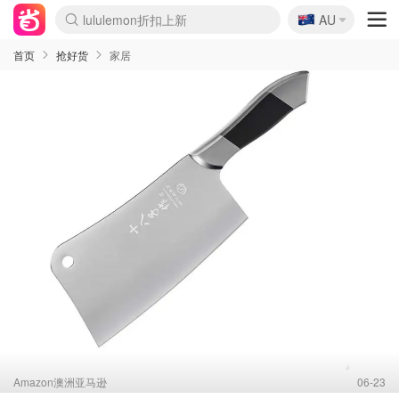
lululemon折扣上新
🇦🇺
Sasa美妆护肤3.5折
AU
SSENSE年中2.5折
FreshBeauty好价汇总
Cettire降价+叠9折
WWS Coles超市实拍
viagogo二手票捡漏
Myer超级周末
The Outnet奢牌1折起
David Jones 3折起
Flannels大牌1折
Perfumes Club护肤1折
AMIRO面罩$251
Amazon折扣汇总
eToro入金$200送$50
Amazon数码好物
ICONIC本周7.5折
ThedoubleF高奢地板价
Moose Knuckles 6折
丝芙兰5折起
EUFY摄像头$98
Selenichast首饰2折
Trip机票酒店促销
YSL送5件彩妆礼
Amazon家居好物
Amazon美妆护肤
雅漾大喷$8
过敏原检测盒$33
伊索独家赠50ml沐浴露
科颜氏高保湿面霜$29
SEALIFE海洋馆门票6折
丝塔芙大白罐$16
订阅Newsletter送香薰
Cult Beauty 6.8折
Harrods圣诞日历$525
LN-CC奢牌私促3折
d'Alba空姐喷雾$16
EVE LOM套装£56
Bernardelli独家4折
Adore Beauty 6折起
CT圣诞日历
Mytheresa奢品2.7折
Luxury Escapes 9折
Currentbody美容仪$881
MOON Garden Live
Roborock扫地机$649
Tingo Life水杯$24
Valentino官网5折
CR洗护套装$23
修丽可4件套$159
Myer彩妆2件7折
GANNI官网4.5折
Stylevana韩妆4折
Tessabit高奢8.5折
OGX洗发水$11
Amazon阿德莱德次日达
卡诗8.5折+赠礼
Philips Hue灯具8折
首页
抢好货
家居
Amazon澳洲亚马逊
06-23