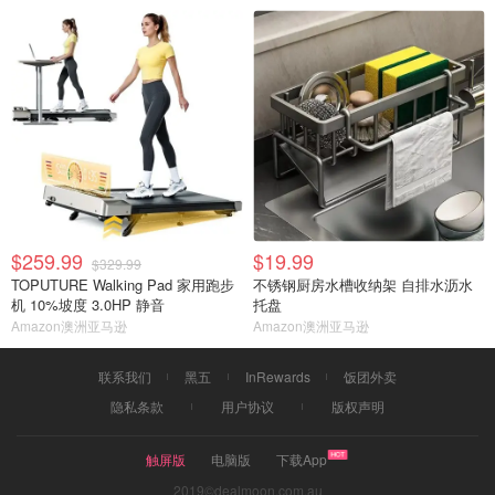
$259.99
$19.99
$329.99
TOPUTURE Walking Pad 家用跑步
不锈钢厨房水槽收纳架 自排水沥水
机 10%坡度 3.0HP 静音
托盘
Amazon澳洲亚马逊
Amazon澳洲亚马逊
联系我们
黑五
InRewards
饭团外卖
隐私条款
用户协议
版权声明
触屏版
电脑版
下载App
2019©dealmoon.com.au