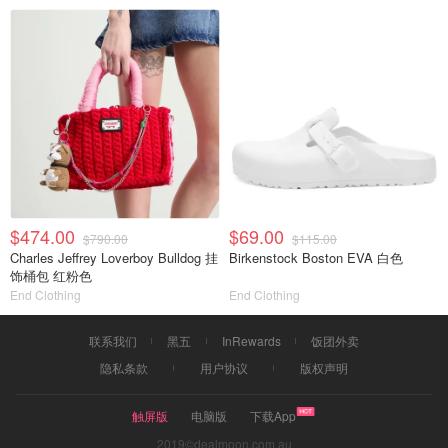
$474.00
$69.00
$790.00
$115.00
Charles Jeffrey Loverboy Bulldog 挂
Birkenstock Boston EVA 白色
饰桶包 红粉色
End Clothing
End Clothing
联系我们
黑五
InRewards
饭团外卖
隐私条款
用户协议
版权声明
触屏版
电脑版
下载App
2019©dealmoon.com.au