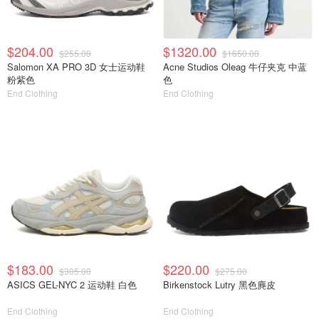
$204.00
$1320.00
$255.00
$1650.00
Salomon XA PRO 3D 女士运动鞋
Acne Studios Oleag 牛仔夹克 中蓝
粉紫色
色
End Clothing
End Clothing
$183.00
$220.00
$305.00
$275.00
ASICS GEL-NYC 2 运动鞋 白色
Birkenstock Lutry 黑色麂皮
End Clothing
End Clothing