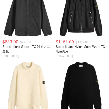
$683.00
$1151.00
$975.00
$1919.00
Stone Island Stretch-TC 衬衫夹克
Stone Island Nylon Metal Watro-TC
黑色
黑色夹克
End Clothing
End Clothing