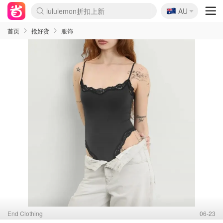
🇦🇺
Sasa美妆护肤3.5折
AU
lululemon折扣上新
SSENSE年中3折
FreshBeauty好价汇总
Cettire降价+叠9折
Farfetch折上8折
WWS Coles超市实拍
viagogo二手票捡漏
Myer清仓1折起
The Outnet奢牌1折起
David Jones 3折起
Flannels大牌1折
Perfumes Club护肤1折
AMIRO返校季6.2折
Oweek抽奖送Airpods
Amazon折扣汇总
eToro入金$200送$50
Amazon数码好物
ICONIC本周7.5折
ThedoubleF高奢地板价
Moose Knuckles 6折
丝芙兰5折起
EUFY官网3.7折起
Selenichast首饰2折
Trip机票酒店促销
YSL送5件彩妆礼
Amazon家居好物
BIGBANG巡演开票
David Jones时尚3折
Amazon美妆护肤
雅漾大喷$8
过敏原检测盒$33
伊索独家赠50ml沐浴露
科颜氏清仓3折
SEALIFE海洋馆门票6折
丝塔芙大白罐$16
订阅Newsletter送香薰
Cult Beauty 6.8折
Harrods圣诞日历2.3折
LN-CC奢牌私促3折
d'Alba空姐喷雾$16
EVE LOM套装逆天2折
Bernardelli独家4折
Adore Beauty 6折起
CT圣诞日历
Mytheresa奢品2.7折
Luxury Escapes 9折
Currentbody美容仪9折
卡诗9折+赠4件礼
MOON Garden Live
ALLSAINTS美衣3折
Roborock扫地机3.7折
Tingo Life水杯$24
Valentino官网5折
CR洗发护发6.3折
首页
抢好货
服饰
End Clothing
06-23