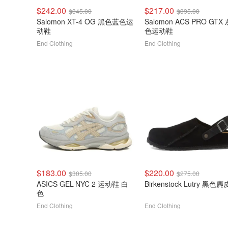
$242.00
$217.00
$345.00
$395.00
Salomon XT-4 OG 黑色蓝色运
Salomon ACS PRO GTX
动鞋
色运动鞋
End Clothing
End Clothing
$183.00
$220.00
$305.00
$275.00
ASICS GEL-NYC 2 运动鞋 白
Birkenstock Lutry 黑色麂
色
End Clothing
End Clothing