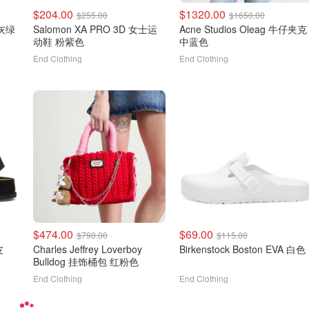
$204.00
$1320.00
$255.00
$1650.00
 灰绿
Salomon XA PRO 3D 女士运
Acne Studios Oleag 牛仔夹克
动鞋 粉紫色
中蓝色
End Clothing
End Clothing
$474.00
$69.00
$790.00
$115.00
皮
Charles Jeffrey Loverboy
Birkenstock Boston EVA 白色
Bulldog 挂饰桶包 红粉色
End Clothing
End Clothing