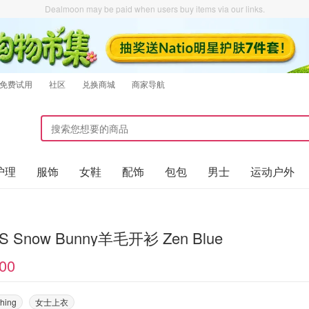
Dealmoon may be paid when users buy items via our links.
免费试用
社区
兑换商城
商家导航
护理
服饰
女鞋
配饰
包包
男士
运动户外
S Snow Bunny羊毛开衫 Zen Blue
00
thing
女士上衣