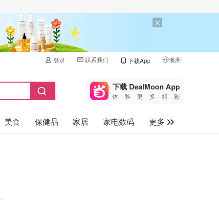
联系我们
澳洲
登录
下载App
🇺🇸
美国
下载 DealMoon App
体验更多精彩
🇨🇳
中国
美食
保健品
家居
家电数码
更多
🇨🇦
加拿大
🇬🇧
汽车
英国
旅游
🇩🇪
德国
母婴儿童
🇫🇷
法国
🇮🇹
意大利