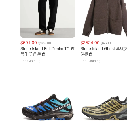
$591.00
$3524.00
$985.00
$4699.00
Stone Island Bull Denim-TC 直
Stone Island Ghost 羊
筒牛仔裤 黑色
深棕色
End Clothing
End Clothing